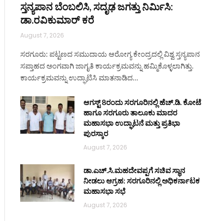
ಸ್ತನ್ಯಪಾನ ಬೆಂಬಲಿಸಿ, ಸದೃಢ ಜಗತ್ತು ನಿರ್ಮಿಸಿ:
ಡಾ.ರವಿಕುಮಾರ್ ಕರೆ
August 7, 2026
ಸರಗೂರು: ಪಟ್ಟಣದ ಸಮುದಾಯ ಆರೋಗ್ಯ ಕೇಂದ್ರದಲ್ಲಿ ವಿಶ್ವ ಸ್ತನ್ಯಪಾನ
ಸಪ್ತಾಹದ ಅಂಗವಾಗಿ ಜಾಗೃತಿ ಕಾರ್ಯಕ್ರಮವನ್ನು ಹಮ್ಮಿಕೊಳ್ಳಲಾಗಿತ್ತು.
ಕಾರ್ಯಕ್ರಮವನ್ನು ಉದ್ಘಾಟಿಸಿ ಮಾತನಾಡಿದ…
ಆಗಸ್ಟ್ 8ರಂದು ಸರಗೂರಿನಲ್ಲಿ ಹೆಚ್.ಡಿ. ಕೋಟೆ
ಹಾಗೂ ಸರಗೂರು ತಾಲೂಕು ಮಾದರ
ಮಹಾಸಭಾ ಉದ್ಘಾಟನೆ ಮತ್ತು ಪ್ರತಿಭಾ
ಪುರಸ್ಕಾರ
August 7, 2026
ಡಾ.ಎಚ್.ಸಿ.ಮಹದೇವಪ್ಪಗೆ ಸಚಿವ ಸ್ಥಾನ
ನೀಡಲು ಆಗ್ರಹ: ಸರಗೂರಿನಲ್ಲಿ ಅಧಿಕರ್ನಾಟಕ
ಮಹಾಸಭಾ ಸಭೆ
August 7, 2026