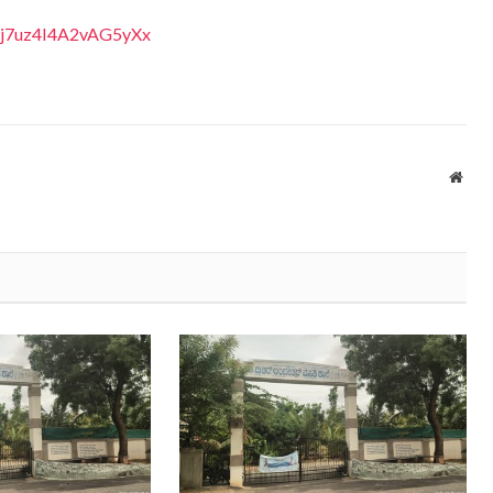
anj7uz4I4A2vAG5yXx
Webs