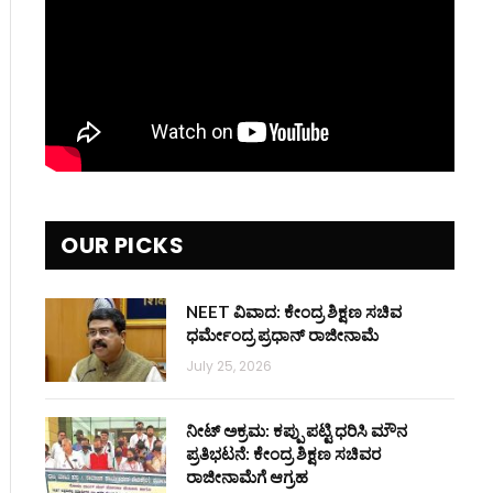
OUR PICKS
NEET ವಿವಾದ: ಕೇಂದ್ರ ಶಿಕ್ಷಣ ಸಚಿವ
ಧರ್ಮೇಂದ್ರ ಪ್ರಧಾನ್ ರಾಜೀನಾಮೆ
July 25, 2026
ನೀಟ್ ಅಕ್ರಮ: ಕಪ್ಪು ಪಟ್ಟಿ ಧರಿಸಿ ಮೌನ
ಪ್ರತಿಭಟನೆ: ಕೇಂದ್ರ ಶಿಕ್ಷಣ ಸಚಿವರ
ರಾಜೀನಾಮೆಗೆ ಆಗ್ರಹ