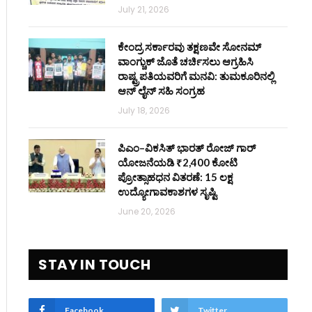
July 21, 2026
ಕೇಂದ್ರ ಸರ್ಕಾರವು ತಕ್ಷಣವೇ ಸೋನಮ್
ವಾಂಗ್ಚುಕ್ ಜೊತೆ ಚರ್ಚಿಸಲು ಆಗ್ರಹಿಸಿ
ರಾಷ್ಟ್ರಪತಿಯವರಿಗೆ ಮನವಿ: ತುಮಕೂರಿನಲ್ಲಿ
ಆನ್‌ ಲೈನ್ ಸಹಿ ಸಂಗ್ರಹ
July 18, 2026
ಪಿಎಂ–ವಿಕಸಿತ್ ಭಾರತ್ ರೋಜ್‌ ಗಾರ್
ಯೋಜನೆಯಡಿ ₹2,400 ಕೋಟಿ
ಪ್ರೋತ್ಸಾಹಧನ ವಿತರಣೆ: 15 ಲಕ್ಷ
ಉದ್ಯೋಗಾವಕಾಶಗಳ ಸೃಷ್ಟಿ
June 20, 2026
STAY IN TOUCH
Facebook
Twitter