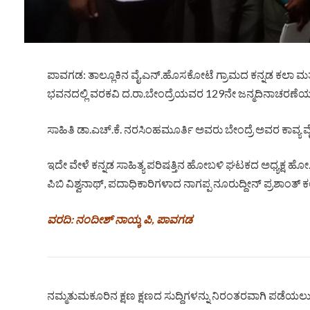
ಪಾವಗಡ: ತಾಲ್ಲೂಕಿನ ವೈ.ಎನ್.ಹೊಸಕೋಟೆ ಗ್ರಾಮದ ಕನ್ನಡ ಕಲಾ ಮತ್
ಭವನದಲ್ಲಿ ವರಕವಿ ದ.ರಾ.ಬೇಂದ್ರೆಯವರ 129ನೇ ಜನ್ಮದಿನಾಚರಣೆಯನ
ಸಾಹಿತಿ ಡಾ.ಎಚ್.ಕೆ. ನರಸಿಂಹಮೂರ್ತಿ ಅವರು ಬೇಂದ್ರೆ ಅವರ ಕಾವ್ಯ ವೈಶಿ
ಇದೇ ವೇಳೆ ಕನ್ನಡ ಸಾಹಿತ್ಯ ಪರಿಷತ್ತಿನ ಹೋಬಳಿ ಘಟಕದ ಅಧ್ಯಕ್ಷ ಹ
ಪಿಬಿ ವಿಶ್ವನಾಥ್, ಪದಾಧಿಕಾರಿಗಳಾದ ನಾಗಪ್ಪ ನೂರುದ್ದೀನ್ ಪ್ರಶಾಂತ್ ಕ
ವರದಿ: ನಂದೀಶ್ ನಾಯ್ಕ ಪಿ, ಪಾವಗಡ
ನಮ್ಮತುಮಕೂರಿನ ಕ್ಷಣ ಕ್ಷಣದ ಸುದ್ದಿಗಳನ್ನು ನಿರಂತರವಾಗಿ ಪಡೆಯಲು ನ