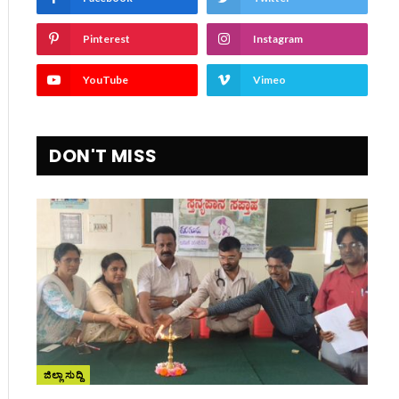
Pinterest
Instagram
YouTube
Vimeo
ite
DON'T MISS
ಜಿಲ್ಲಾ ಸುದ್ದಿ