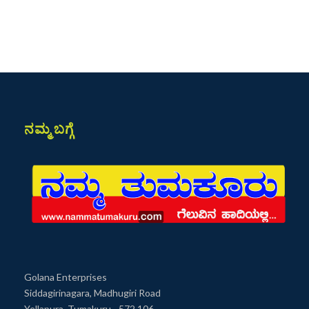
ನಮ್ಮ ಬಗ್ಗೆ
Golana Enterprises
Siddagirinagara, Madhugiri Road
Yellapura, Tumakuru - 572 106