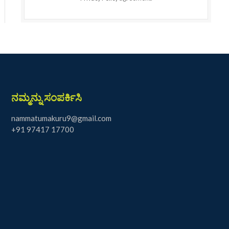
ನಮ್ಮನ್ನು ಸಂಪರ್ಕಿಸಿ
nammatumakuru9@gmail.com
+91 97417 17700