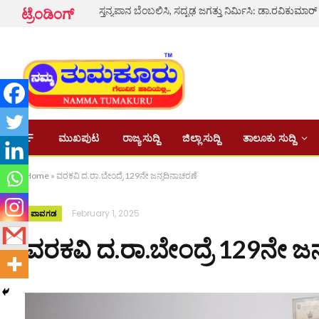
ಸ್ತನ್ಯಪಾನ ಬೆಂಬಲಿಸಿ, ಸದೃಢ ಜಗತ್ತು ನಿರ್ಮಿಸಿ: ಡಾ.ರವಿಕುಮಾರ್
ಟ್ರೆಂಡಿಂಗ್
ಮುಖಪುಟ
ರಾಜ್ಯ ಸುದ್ದಿ
ಜಿಲ್ಲಾ ಸುದ್ದಿ
ತಾಲೂಕು ಸುದ್ದಿ
Home
»
ವರಕವಿ ದ.ರಾ.ಬೇಂದ್ರೆ 129ನೇ ಜನ್ಮದಿನಾಚರಣೆ
February 1, 2025
ಪಾವಗಡ
ವರಕವಿ ದ.ರಾ.ಬೇಂದ್ರೆ 129ನೇ ಜನ