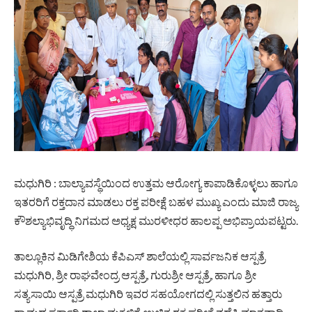
ಮಧುಗಿರಿ : ಬಾಲ್ಯಾವಸ್ಥೆಯಿಂದ ಉತ್ತಮ ಆರೋಗ್ಯ ಕಾಪಾಡಿಕೊಳ್ಳಲು ಹಾಗೂ
ಇತರರಿಗೆ ರಕ್ತದಾನ ಮಾಡಲು ರಕ್ತ ಪರೀಕ್ಷೆ ಬಹಳ ಮುಖ್ಯ ಎಂದು ಮಾಜಿ ರಾಜ್ಯ
ಕೌಶಲ್ಯಾಭಿವೃದ್ಧಿ ನಿಗಮದ ಅಧ್ಯಕ್ಷ ಮುರಳೀಧರ ಹಾಲಪ್ಪ ಅಭಿಪ್ರಾಯಪಟ್ಟರು.
ತಾಲ್ಲೂಕಿನ ಮಿಡಿಗೇಶಿಯ ಕೆಪಿಎಸ್ ಶಾಲೆಯಲ್ಲಿ ಸಾರ್ವಜನಿಕ ಆಸ್ಪತ್ರೆ
ಮಧುಗಿರಿ, ಶ್ರೀ ರಾಘವೇಂದ್ರ ಆಸ್ಪತ್ರೆ, ಗುರುಶ್ರೀ ಆಸ್ಪತ್ರೆ, ಹಾಗೂ ಶ್ರೀ
ಸತ್ಯಸಾಯಿ ಆಸ್ಪತ್ರೆ ಮಧುಗಿರಿ ಇವರ ಸಹಯೋಗದಲ್ಲಿ ಸುತ್ತಲಿನ ಹತ್ತಾರು