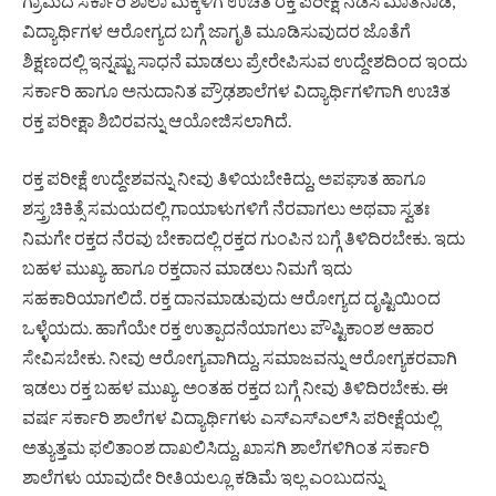
ಗ್ರಾಮದ ಸರ್ಕಾರಿ ಶಾಲಾ ಮಕ್ಕಳಿಗೆ ಉಚಿತ ರಕ್ತ ಪರೀಕ್ಷೆ ನಡೆಸಿ ಮಾತನಾಡಿ,
ವಿದ್ಯಾರ್ಥಿಗಳ ಆರೋಗ್ಯದ ಬಗ್ಗೆ ಜಾಗೃತಿ ಮೂಡಿಸುವುದರ ಜೊತೆಗೆ
ಶಿಕ್ಷಣದಲ್ಲಿ ಇನ್ನಷ್ಟು ಸಾಧನೆ ಮಾಡಲು ಪ್ರೇರೇಪಿಸುವ ಉದ್ದೇಶದಿಂದ ಇಂದು
ಸರ್ಕಾರಿ ಹಾಗೂ ಅನುದಾನಿತ ಪ್ರೌಢಶಾಲೆಗಳ ವಿದ್ಯಾರ್ಥಿಗಳಿಗಾಗಿ ಉಚಿತ
ರಕ್ತ ಪರೀಕ್ಷಾ ಶಿಬಿರವನ್ನು ಆಯೋಜಿಸಲಾಗಿದೆ.
ರಕ್ತ ಪರೀಕ್ಷೆ ಉದ್ದೇಶವನ್ನು ನೀವು ತಿಳಿಯಬೇಕಿದ್ದು, ಅಪಘಾತ ಹಾಗೂ
ಶಸ್ತ್ರಚಿಕಿತ್ಸೆ ಸಮಯದಲ್ಲಿ ಗಾಯಾಳುಗಳಿಗೆ ನೆರವಾಗಲು ಅಥವಾ ಸ್ವತಃ
ನಿಮಗೇ ರಕ್ತದ ನೆರವು ಬೇಕಾದಲ್ಲಿ ರಕ್ತದ ಗುಂಪಿನ ಬಗ್ಗೆ ತಿಳಿದಿರಬೇಕು. ಇದು
ಬಹಳ ಮುಖ್ಯ. ಹಾಗೂ ರಕ್ತದಾನ ಮಾಡಲು ನಿಮಗೆ ಇದು
ಸಹಕಾರಿಯಾಗಲಿದೆ. ರಕ್ತ ದಾನಮಾಡುವುದು ಆರೋಗ್ಯದ ದೃಷ್ಟಿಯಿಂದ
ಒಳ್ಳೆಯದು. ಹಾಗೆಯೇ ರಕ್ತ ಉತ್ಪಾದನೆಯಾಗಲು ಪೌಷ್ಟಿಕಾಂಶ ಆಹಾರ
ಸೇವಿಸಬೇಕು. ನೀವು ಆರೋಗ್ಯವಾಗಿದ್ದು, ಸಮಾಜವನ್ನು ಆರೋಗ್ಯಕರವಾಗಿ
ಇಡಲು ರಕ್ತ ಬಹಳ ಮುಖ್ಯ.‌ ಅಂತಹ ರಕ್ತದ ಬಗ್ಗೆ ನೀವು ತಿಳಿದಿರಬೇಕು. ಈ
ವರ್ಷ ಸರ್ಕಾರಿ ಶಾಲೆಗಳ ವಿದ್ಯಾರ್ಥಿಗಳು ಎಸ್‌ಎಸ್‌ಎಲ್‌ಸಿ ಪರೀಕ್ಷೆಯಲ್ಲಿ
ಅತ್ಯುತ್ತಮ ಫಲಿತಾಂಶ ದಾಖಲಿಸಿದ್ದು, ಖಾಸಗಿ ಶಾಲೆಗಳಿಗಿಂತ ಸರ್ಕಾರಿ
ಶಾಲೆಗಳು ಯಾವುದೇ ರೀತಿಯಲ್ಲೂ ಕಡಿಮೆ ಇಲ್ಲ ಎಂಬುದನ್ನು