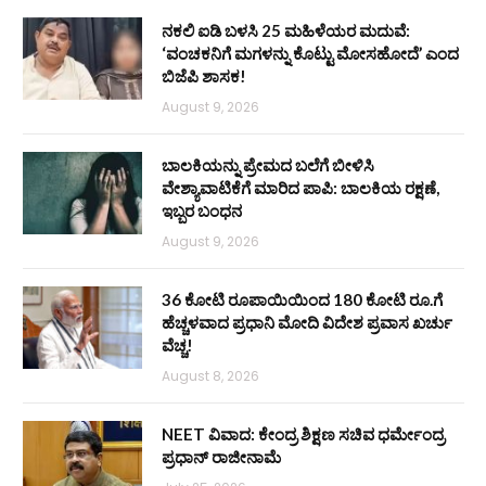
ನಕಲಿ ಐಡಿ ಬಳಸಿ 25 ಮಹಿಳೆಯರ ಮದುವೆ:
‘ವಂಚಕನಿಗೆ ಮಗಳನ್ನು ಕೊಟ್ಟು ಮೋಸಹೋದೆ’ ಎಂದ
ಬಿಜೆಪಿ ಶಾಸಕ!
August 9, 2026
ಬಾಲಕಿಯನ್ನು ಪ್ರೇಮದ ಬಲೆಗೆ ಬೀಳಿಸಿ
ವೇಶ್ಯಾವಾಟಿಕೆಗೆ ಮಾರಿದ ಪಾಪಿ: ಬಾಲಕಿಯ ರಕ್ಷಣೆ,
ಇಬ್ಬರ ಬಂಧನ
August 9, 2026
36 ಕೋಟಿ ರೂಪಾಯಿಯಿಂದ 180 ಕೋಟಿ ರೂ.ಗೆ
ಹೆಚ್ಚಳವಾದ ಪ್ರಧಾನಿ ಮೋದಿ ವಿದೇಶ ಪ್ರವಾಸ ಖರ್ಚು
ವೆಚ್ಚ!
August 8, 2026
NEET ವಿವಾದ: ಕೇಂದ್ರ ಶಿಕ್ಷಣ ಸಚಿವ ಧರ್ಮೇಂದ್ರ
ಪ್ರಧಾನ್ ರಾಜೀನಾಮೆ