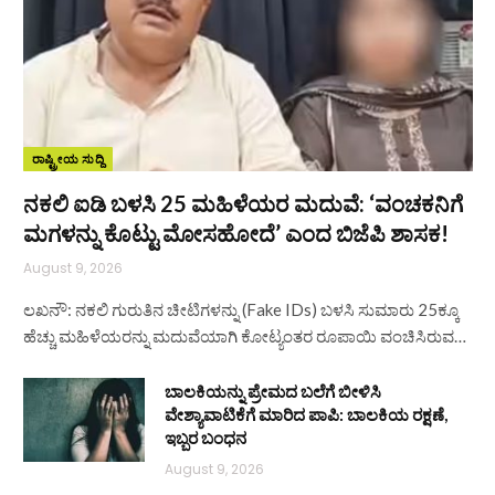
ರಾಷ್ಟ್ರೀಯ ಸುದ್ದಿ
ನಕಲಿ ಐಡಿ ಬಳಸಿ 25 ಮಹಿಳೆಯರ ಮದುವೆ: ‘ವಂಚಕನಿಗೆ
ಮಗಳನ್ನು ಕೊಟ್ಟು ಮೋಸಹೋದೆ’ ಎಂದ ಬಿಜೆಪಿ ಶಾಸಕ!
August 9, 2026
ಲಖನೌ: ನಕಲಿ ಗುರುತಿನ ಚೀಟಿಗಳನ್ನು (Fake IDs) ಬಳಸಿ ಸುಮಾರು 25ಕ್ಕೂ
ಹೆಚ್ಚು ಮಹಿಳೆಯರನ್ನು ಮದುವೆಯಾಗಿ ಕೋಟ್ಯಂತರ ರೂಪಾಯಿ ವಂಚಿಸಿರುವ…
ಬಾಲಕಿಯನ್ನು ಪ್ರೇಮದ ಬಲೆಗೆ ಬೀಳಿಸಿ
ವೇಶ್ಯಾವಾಟಿಕೆಗೆ ಮಾರಿದ ಪಾಪಿ: ಬಾಲಕಿಯ ರಕ್ಷಣೆ,
ಇಬ್ಬರ ಬಂಧನ
August 9, 2026