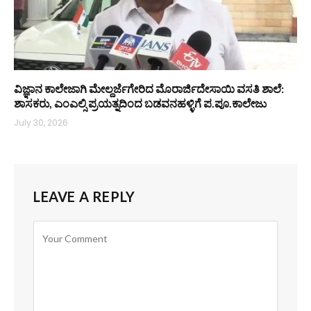
ವಿಜ್ಞಾನ ಕಾಲೇಜಾಗಿ ಮೇಲ್ದರ್ಜೆಗೇರಿದ ಮೊರಾರ್ಜಿದೇಸಾಯಿ ವಸತಿ ಶಾಲೆ:
ಶಾಸಕರು, ಎಂಎಲ್ಸಿ ಪ್ರಯತ್ನದಿಂದ ಬಡವನಹಳ್ಳಿಗೆ ಪ.ಪೂ.ಕಾಲೇಜು
July 30, 2026
LEAVE A REPLY