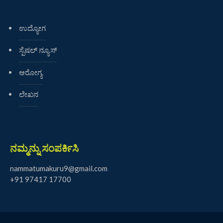
ಉದ್ಯೋಗ
ಸ್ಪೆಷಲ್ ನ್ಯೂಸ್
ಆರೋಗ್ಯ
ಲೇಖನ
ನಮ್ಮನ್ನು ಸಂಪರ್ಕಿಸಿ
nammatumakuru9@gmail.com
+91 97417 17700