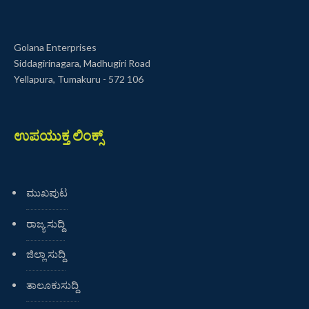
Golana Enterprises
Siddagirinagara, Madhugiri Road
Yellapura, Tumakuru - 572 106
ಉಪಯುಕ್ತ ಲಿಂಕ್ಸ್
ಮುಖಪುಟ
ರಾಜ್ಯ ಸುದ್ದಿ
ಜಿಲ್ಲಾ ಸುದ್ದಿ
ತಾಲೂಕುಸುದ್ದಿ