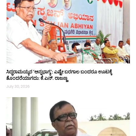
ಸಿದ್ಧರಾಮಯ್ಯರ ‘ಅನ್ನಭಾಗ್ಯ’: ಎಷ್ಟೇ ಬರಗಾಲ ಬಂದರೂ ಊಟಕ್ಕೆ
ತೊಂದರೆಯಾಗದು: ಕೆ.ಎನ್. ರಾಜಣ್ಣ
July 30, 2026