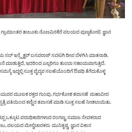
ಪಟೂರು ಗ್ರಾಮಾಂತರ ತಾಲೂಕು ನೊಣವಿನಕೆರೆ ವಲಯದ ಪುಣ್ಯಕೋಟಿ ಜ್ಞಾನ
ಸಬ್ ಇನ್ಸ್ಪೆಕ್ಟರ್ ಬಸವರಾಜ್ ಸವಟಗಿ ದೀಪ ಬೆಳಗಿಸಿ ಮಾತನಾಡಿ,
ನೆ ಮಾಡುತ್ತಿದೆ, ಇದರಿಂದ ಎಲ್ಲರಿಗೂ ತುಂಬಾ ಸಹಾಯವಾಗುತ್ತಿದೆ.
್ಯೆ ಇದ್ದಲ್ಲಿ ಸೂಕ್ತ ವೈದ್ಯರ ಸಲಹೆಯೊಂದಿಗೆ ಔಷಧಿ ತೆಗೆದುಕೊಳ್ಳಿ
ಸಿಬ್ಬಂದಿಯವರ ಮೂಲಕ ರಕ್ತದ ಗುಂಪು, ಗರ್ಭಕೋಶ ತಪಾಸಣೆ ಮಹಾವೀರ
ನ ಆಸ್ಪತ್ರೆ ವತಿಯಿಂದ ಕಣ್ಣಿನ ತಪಾಸಣೆ ಮಾಡಿ ಸೂಕ್ತ ಸಲಹೆ ನೀಡಲಾಯಿತು.
ರಪ್ಪ ಒಕ್ಕೂಟ ಪದಾಧಿಕಾರಿಗಳಾದ ರಂಗಣ್ಣ, ಸಮಾಜ ಸೇವಕರಾದ
 ವಲಯದ ಮೇಲ್ವಿಚಾರಕರು ಮುನಿಕೃಷ್ಣ, ಜ್ಞಾನ ವಿಕಾಸ