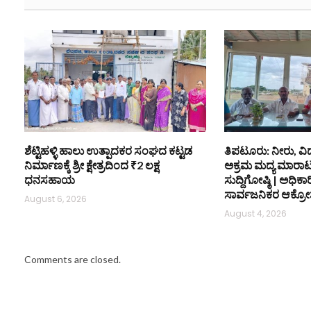
ಶೆಟ್ಟಿಹಳ್ಳಿ ಹಾಲು ಉತ್ಪಾದಕರ ಸಂಘದ ಕಟ್ಟಡ
ತಿಪಟೂರು: ನೀರು, ವಿ
ನಿರ್ಮಾಣಕ್ಕೆ ಶ್ರೀ ಕ್ಷೇತ್ರದಿಂದ ₹2 ಲಕ್ಷ
ಅಕ್ರಮ ಮದ್ಯ ಮಾರಾಟ ತ
ಧನಸಹಾಯ
ಸುದ್ದಿಗೋಷ್ಠಿ | ಅಧಿಕಾರಿಗ
ಸಾರ್ವಜನಿಕರ ಆಕ್ರೋ
August 6, 2026
August 4, 2026
Comments are closed.