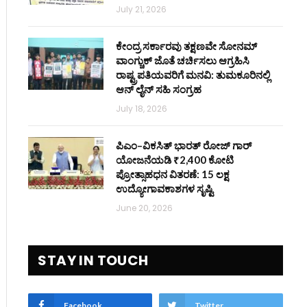
July 21, 2026
ಕೇಂದ್ರ ಸರ್ಕಾರವು ತಕ್ಷಣವೇ ಸೋನಮ್
ವಾಂಗ್ಚುಕ್ ಜೊತೆ ಚರ್ಚಿಸಲು ಆಗ್ರಹಿಸಿ
ರಾಷ್ಟ್ರಪತಿಯವರಿಗೆ ಮನವಿ: ತುಮಕೂರಿನಲ್ಲಿ
ಆನ್‌ ಲೈನ್ ಸಹಿ ಸಂಗ್ರಹ
July 18, 2026
ಪಿಎಂ–ವಿಕಸಿತ್ ಭಾರತ್ ರೋಜ್‌ ಗಾರ್
ಯೋಜನೆಯಡಿ ₹2,400 ಕೋಟಿ
ಪ್ರೋತ್ಸಾಹಧನ ವಿತರಣೆ: 15 ಲಕ್ಷ
ಉದ್ಯೋಗಾವಕಾಶಗಳ ಸೃಷ್ಟಿ
June 20, 2026
STAY IN TOUCH
Facebook
Twitter