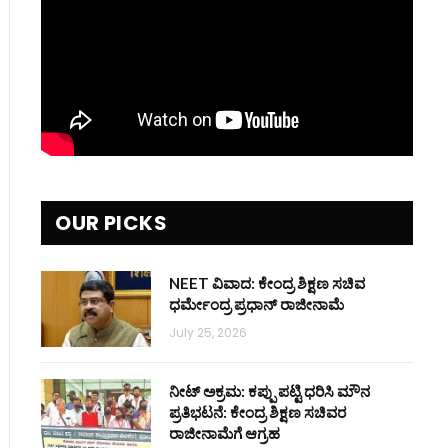
OUR PICKS
NEET ವಿವಾದ: ಕೇಂದ್ರ ಶಿಕ್ಷಣ ಸಚಿವ
ಧರ್ಮೇಂದ್ರ ಪ್ರಧಾನ್ ರಾಜೀನಾಮೆ
July 25, 2026
ನೀಟ್ ಅಕ್ರಮ: ಕಪ್ಪು ಪಟ್ಟಿ ಧರಿಸಿ ಮೌನ
ಪ್ರತಿಭಟನೆ: ಕೇಂದ್ರ ಶಿಕ್ಷಣ ಸಚಿವರ
ರಾಜೀನಾಮೆಗೆ ಆಗ್ರಹ