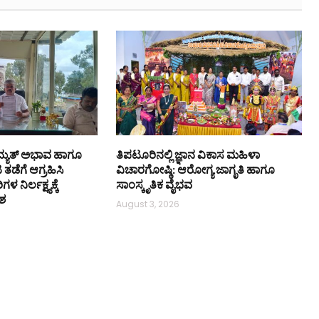
ದ್ಯುತ್ ಅಭಾವ ಹಾಗೂ
ತಿಪಟೂರಿನಲ್ಲಿ ಜ್ಞಾನ ವಿಕಾಸ ಮಹಿಳಾ
ಡೆಗೆ ಆಗ್ರಹಿಸಿ
ವಿಚಾರಗೋಷ್ಠಿ: ಆರೋಗ್ಯ ಜಾಗೃತಿ ಹಾಗೂ
ಳ ನಿರ್ಲಕ್ಷ್ಯಕ್ಕೆ
ಸಾಂಸ್ಕೃತಿಕ ವೈಭವ
ಶ
August 3, 2026