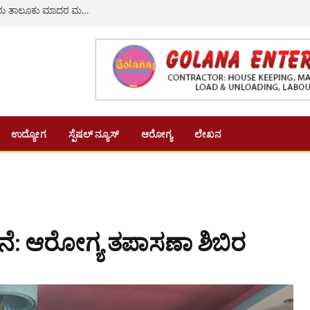
ಆಗಸ್ಟ್ 8ರಂದು ಸರಗೂರಿನಲ್ಲಿ ಹೆಚ್.ಡಿ. ಕೋಟೆ ಹಾಗೂ ಸರಗೂರು ತಾಲೂಕು ಮಾದರ ಮಹಾಸಭಾ ಉದ್ಘಾಟನೆ ಮತ್ತು ಪ್ರತಿಭಾ ಪುರಸ್ಕಾರ
ಉದ್ಯೋಗ
ಸ್ಪೆಷಲ್ ನ್ಯೂಸ್
ಆರೋಗ್ಯ
ಲೇಖನ
ಜನೆ: ಆರೋಗ್ಯ ತಪಾಸಣಾ ಶಿಬಿರ