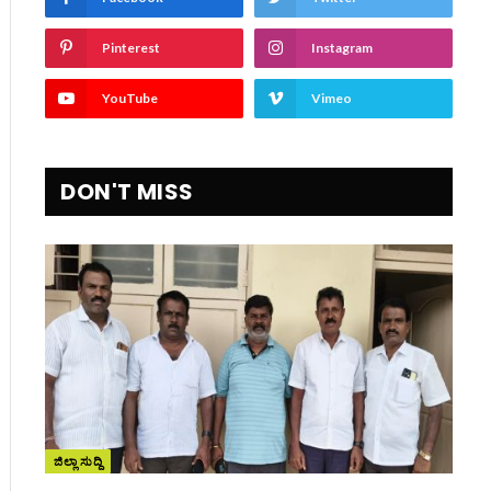
Pinterest
Instagram
YouTube
Vimeo
DON'T MISS
ite
ಜಿಲ್ಲಾ ಸುದ್ದಿ