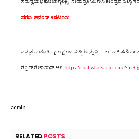
ಸಮನ್ವಯಧಿಕಾರಿ ಭಾಗ್ಯಲಕ್ಷ್ಮಿ, ಸೇವಾಪ್ರತಿನಿಧಿಗಳು ಕೇಂದ್ರದ ಎಲ್ಲಾ
ವರದಿ: ಆನಂದ್ ತಿಪಟೂರು
ನಮ್ಮತುಮಕೂರಿನ ಕ್ಷಣ ಕ್ಷಣದ ಸುದ್ದಿಗಳನ್ನು ನಿರಂತರವಾಗಿ ಪಡೆಯಲು ನ
ಗ್ರೂಪ್ ಗೆ ಜಾಯಿನ್ ಆಗಿ:
https://chat.whatsapp.com/ISm
admin
RELATED
POSTS