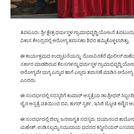
ತಿಪಟೂರು: ಶ್ರೀ ಕ್ಷೇತ್ರ ಧರ್ಮಸ್ಥಳ ಗ್ರಾಮಾಭಿವೃದ್ಧಿ ಯೋಜನೆ ತಿ
ವಿಕಾಸ ಕೇಂದ್ರದಲ್ಲಿ ಆರೋಗ್ಯ ತಪಾಸಣಾ ಶಿಬಿರ ಹಮ್ಮಿಕೊಳ್ಳಲಾಗಿತ್ತು.
ಈ ಕಾರ್ಯಕ್ರಮದ ಉದ್ಘಾಟನೆಯನ್ನು ನೊಣವಿನಕೆರೆ ಪೊಲೀಸ್ ಠಾಣೆಯ 
ಸರ್ಕಾರ ಮಾಡದಿರುವ ಕೆಲಸಗಳನ್ನು ಧರ್ಮಸ್ಥಳ ಗ್ರಾಮಾಭಿವೃದ್ದಿ ಯೋಜ
ಆರೋಗ್ಯವೇ ಭಾಗ್ಯ ಎನ್ನುವ ಹಾಗೆ ಎಲ್ಲರು ತಪಾಸಣೆ ಮಾಡಿಸಿ ಆರೋಗ್ಯ ಸಮಸ
ಎಂದರು.
ಈ ಸಂದರ್ಭದಲ್ಲಿ ಸದಸ್ಯರಿಗೆ ಕುಮಾರ್ ಆಸ್ಪತ್ರೆಯ ಡಾ.ಶ್ರೀಧರ್ 
ಜೈನ ಆಸ್ಪತ್ರೆ ವತಿಯಿಂದ ಬಿಪಿ, ಶುಗರ್ ಸ್ಪರ್ಶ, ಇಸಿಜಿ ಜ್ಯೋತಿ ಕಣ್ಣಿ
ಈ ಸಂದರ್ಭದಲ್ಲಿ ಜಿಲ್ಲಾ ಜನಜಾಗೃತಿ ಸದಸ್ಯರು ದಯಾನಂದ ಕಾಬೋ
ಮಹೇಶ್, ಉಡಿಸಲ್ಲಮ್ಮ ಸಮುದಾಯ ಭವನದ ಕನ್ವೀನಿಯರ್ ಬಸವರಾಜು,