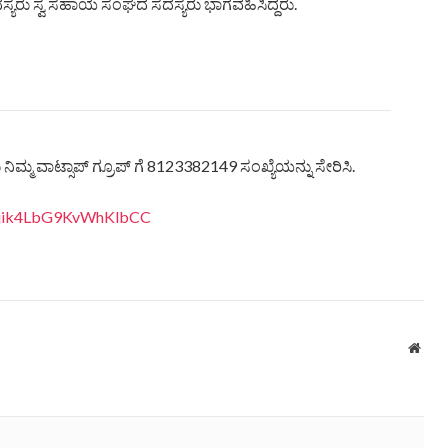
 ಸದಸ್ಯರು ಸ್ವ ಸಹಾಯ ಸಂಘದ ಸದಸ್ಯರು ಭಾಗವಹಿಸಿದ್ದರು.
ಿಮ್ಮ ವಾಟ್ಸಾಪ್ ಗ್ರೂಪ್ ಗೆ 8123382149 ಸಂಖ್ಯೆಯನ್ನು ಸೇರಿಸಿ.
eQjik4LbG9KvWhKlbCC
Webs