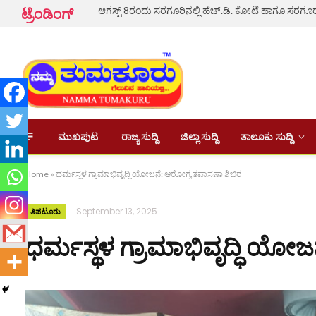
ಟ್ರೆಂಡಿಂಗ್
ಮುಖಪುಟ
ರಾಜ್ಯ ಸುದ್ದಿ
ಜಿಲ್ಲಾ ಸುದ್ದಿ
ತಾಲೂಕು ಸುದ್ದಿ
Home
»
ಧರ್ಮಸ್ಥಳ ಗ್ರಾಮಾಭಿವೃದ್ಧಿ ಯೋಜನೆ: ಆರೋಗ್ಯ ತಪಾಸಣಾ ಶಿಬಿರ
September 13, 2025
ತಿಪಟೂರು
ಧರ್ಮಸ್ಥಳ ಗ್ರಾಮಾಭಿವೃದ್ಧಿ ಯೋ