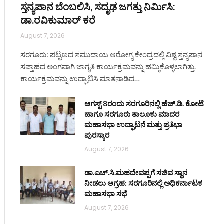
ಸ್ತನ್ಯಪಾನ ಬೆಂಬಲಿಸಿ, ಸದೃಢ ಜಗತ್ತು ನಿರ್ಮಿಸಿ:
ಡಾ.ರವಿಕುಮಾರ್ ಕರೆ
August 7, 2026
ಸರಗೂರು: ಪಟ್ಟಣದ ಸಮುದಾಯ ಆರೋಗ್ಯ ಕೇಂದ್ರದಲ್ಲಿ ವಿಶ್ವ ಸ್ತನ್ಯಪಾನ
ಸಪ್ತಾಹದ ಅಂಗವಾಗಿ ಜಾಗೃತಿ ಕಾರ್ಯಕ್ರಮವನ್ನು ಹಮ್ಮಿಕೊಳ್ಳಲಾಗಿತ್ತು.
ಕಾರ್ಯಕ್ರಮವನ್ನು ಉದ್ಘಾಟಿಸಿ ಮಾತನಾಡಿದ…
ಆಗಸ್ಟ್ 8ರಂದು ಸರಗೂರಿನಲ್ಲಿ ಹೆಚ್.ಡಿ. ಕೋಟೆ
ಹಾಗೂ ಸರಗೂರು ತಾಲೂಕು ಮಾದರ
ಮಹಾಸಭಾ ಉದ್ಘಾಟನೆ ಮತ್ತು ಪ್ರತಿಭಾ
ite
ಪುರಸ್ಕಾರ
August 7, 2026
ಡಾ.ಎಚ್.ಸಿ.ಮಹದೇವಪ್ಪಗೆ ಸಚಿವ ಸ್ಥಾನ
ನೀಡಲು ಆಗ್ರಹ: ಸರಗೂರಿನಲ್ಲಿ ಅಧಿಕರ್ನಾಟಕ
ಮಹಾಸಭಾ ಸಭೆ
August 7, 2026