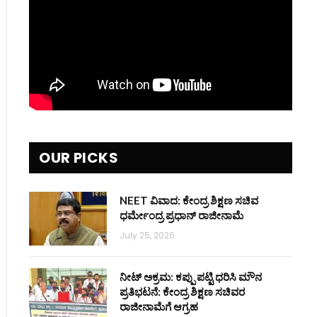
OUR PICKS
NEET ವಿವಾದ: ಕೇಂದ್ರ ಶಿಕ್ಷಣ ಸಚಿವ
ಧರ್ಮೇಂದ್ರ ಪ್ರಧಾನ್ ರಾಜೀನಾಮೆ
July 25, 2026
ನೀಟ್ ಅಕ್ರಮ: ಕಪ್ಪು ಪಟ್ಟಿ ಧರಿಸಿ ಮೌನ
ಪ್ರತಿಭಟನೆ: ಕೇಂದ್ರ ಶಿಕ್ಷಣ ಸಚಿವರ
ರಾಜೀನಾಮೆಗೆ ಆಗ್ರಹ