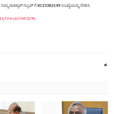
ಿಮ್ಮ ವಾಟ್ಸಾಪ್ ಗ್ರೂಪ್ ಗೆ
8123382149
ಸಂಖ್ಯೆಯನ್ನು ಸೇರಿಸಿ.
vItJj7JHrybOIW3296
Webs