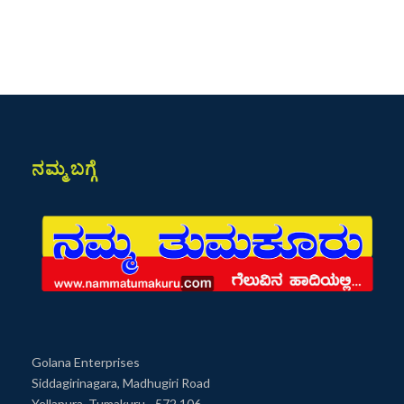
ನಮ್ಮ ಬಗ್ಗೆ
Golana Enterprises
Siddagirinagara, Madhugiri Road
Yellapura, Tumakuru - 572 106