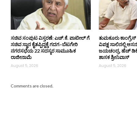
ಸಚಿವ ಸಂಪುಟ ವಿಸ್ತರಣೆ: ಎಚ್.ಕೆ. ಪಾಟೀಲ್ ಗೆ
ತುಮಕೂರು ಕಾಂಗ್ರೆಸ್ 
ಸಚಿವ ಸ್ಥಾನ ಕೈತಪ್ಪಿದ್ದಕ್ಕೆ ಗದಗ–ಬೆಟಗೇರಿ
ವಿಪಕ್ಷ ಸಾಲಿನಲ್ಲಿ ಆಸ
ನಗರಸಭೆಯ 22 ಸದಸ್ಯರ ಸಾಮೂಹಿಕ
ಜಯಚಂದ್ರ, ಹೆಚ್ ಡಿ
ರಾಜೀನಾಮೆ
ಶಾಸಕ ಶ್ರೀನಿವಾಸ್
August 5, 2026
August 5, 2026
Comments are closed.