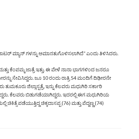
ಾಟರ್ ಮ್ಯಾನ್ ಗಳನ್ನು ಅಮಾನತುಗೊಳಿಸಲಾಗಿದೆ” ಎಂದು ತಿಳಿಸಿದರು.
ಿ ಮತ್ತು ಕೆಂಪಮ್ಮ ಜಾತ್ರೆ ಇತ್ತು. ಈ ವೇಳೆ ನಾನಾ ಭಾಗಗಳಿಂದ ಜನರೂ
 ನೀರನ್ನು ಸೇವಿಸಿದ್ದರು. ಜೂ 10 ರಂದು ರಾತ್ರಿ 54 ಮಂದಿಗೆ ದಿಢೀರನೇ
ು ತುಮಕೂರು ಜಿಲ್ಲಾಸ್ಪತ್ರೆ, ಇನ್ನು ಕೆಲವರು ಮಧುಗಿರಿ ಸರ್ಕಾರಿ
ಾಖಲಾಗಿದ್ದರು. ಕೆಲವರು ಬಿಡುಗಡೆಯಾಗಿದ್ದರು. ಇದರಲ್ಲಿ ಈಗ ಮಧುಗಿರಿಯ
ಲಿ ಚಿಕಿತ್ಸೆ ಪಡೆಯುತ್ತಿದ್ದ ಚಿಕ್ಕದಾಸಪ್ಪ (76) ಮತ್ತು ಪೆದ್ದಣ್ಣ (74)