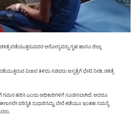
ಿ ಚಿಕಿತ್ಸೆ ಪಡೆಯುತ್ತಿರುವವರ ಆರೋಗ್ಯವನ್ನು ಗೃಹ ಹಾಗೂ ಜಿಲ್ಲಾ
ಯುತ್ತಿರುವ ವಿಚಾರ ತಿಳಿದು ಸಚಿವರು ಆಸ್ಪತ್ರೆಗೆ ಭೇಟಿ ನೀಡಿ, ಚಿಕಿತ್ಸೆ
ೆ ಗಮನ ಹರಿಸಿ ಎಂದು ಅಧಿಕಾರಿಗಳಿಗೆ ಸೂಚಿಸಲಾಗಿದೆ. ಆದರೂ
 ಈಗಾಗಲೇ ಪರಿಸ್ಥಿತಿ ಸುಧಾರಿಸಿದ್ದು, ಬೇರೆ ಕಡೆಯೂ ಇಂತಹ ಸಮಸ್ಯೆ
ಿದರು.