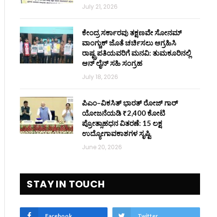
July 21, 2026
ಕೇಂದ್ರ ಸರ್ಕಾರವು ತಕ್ಷಣವೇ ಸೋನಮ್
ವಾಂಗ್ಚುಕ್ ಜೊತೆ ಚರ್ಚಿಸಲು ಆಗ್ರಹಿಸಿ
ರಾಷ್ಟ್ರಪತಿಯವರಿಗೆ ಮನವಿ: ತುಮಕೂರಿನಲ್ಲಿ
ಆನ್‌ ಲೈನ್ ಸಹಿ ಸಂಗ್ರಹ
July 18, 2026
ಪಿಎಂ–ವಿಕಸಿತ್ ಭಾರತ್ ರೋಜ್‌ ಗಾರ್
ಯೋಜನೆಯಡಿ ₹2,400 ಕೋಟಿ
ಪ್ರೋತ್ಸಾಹಧನ ವಿತರಣೆ: 15 ಲಕ್ಷ
ಉದ್ಯೋಗಾವಕಾಶಗಳ ಸೃಷ್ಟಿ
June 20, 2026
STAY IN TOUCH
Facebook
Twitter