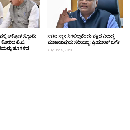
ನಲ್ಲಿ ಆಕ್ರೋಶ ಸ್ಫೋಟ:
ಸಚಿವ ಸ್ಥಾನ ಸಿಗಲಿಲ್ಲವೆಂದು ಪಕ್ಷದ ವಿರುದ್ಧ
ನ ಕೋರಿದ ಟಿ.ಬಿ.
ಮಾತಾಡುವುದು ಸರಿಯಲ್ಲ: ಪ್ರಿಯಾಂಕ್ ಖರ್ಗೆ
ಕೆಯನ್ನು ಹೊಗಳಿದ
August 5, 2026