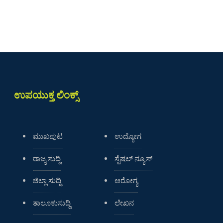
ಉಪಯುಕ್ತ ಲಿಂಕ್ಸ್
ಮುಖಪುಟ
ಉದ್ಯೋಗ
ರಾಜ್ಯ ಸುದ್ದಿ
ಸ್ಪೆಷಲ್ ನ್ಯೂಸ್
ಜಿಲ್ಲಾ ಸುದ್ದಿ
ಆರೋಗ್ಯ
ತಾಲೂಕುಸುದ್ದಿ
ಲೇಖನ