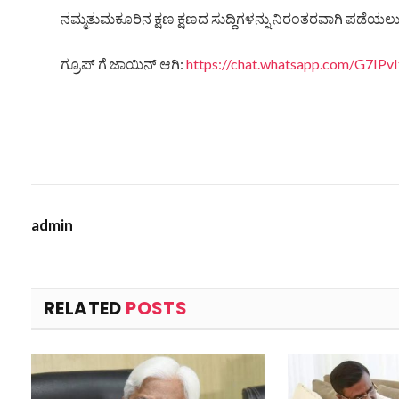
ನಮ್ಮತುಮಕೂರಿನ ಕ್ಷಣ ಕ್ಷಣದ ಸುದ್ದಿಗಳನ್ನು ನಿರಂತರವಾಗಿ ಪಡೆಯಲು ನ
ಗ್ರೂಪ್ ಗೆ ಜಾಯಿನ್ ಆಗಿ:
https://chat.whatsapp.com/G7IP
admin
RELATED
POSTS