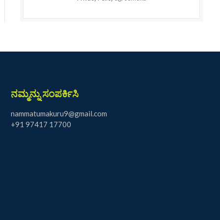
ನಮ್ಮನ್ನು ಸಂಪರ್ಕಿಸಿ
nammatumakuru9@gmail.com
+91 97417 17700