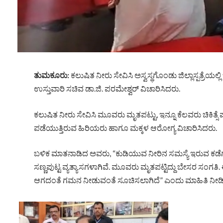
ತುಮಕೂರು:
ಕಲುಷಿತ ನೀರು ಸೇವಿಸಿ ಅಸ್ವಸ್ಥಗೊಂಡು ಜಿಲ್ಲಾಸ್ಪತ್ರೆಯಲ್ಲ
ಉಸ್ತುವಾರಿ ಸಚಿವ ಡಾ.ಜಿ. ಪರಮೇಶ್ವರ್ ವಿಚಾರಿಸಿದರು.
ಕಲುಷಿತ ನೀರು ಸೇವಿಸಿ ಮೂವರು ಮೃತಪಟ್ಟು, ಇನ್ನೂ ಕೆಲವರು ಚಿಕಿತ್ಸೆ ಪಡೆ
ಪಡೆಯುತ್ತಿರುವ ಹಿರಿಯರು ಹಾಗೂ ಮಕ್ಕಳ ಆರೋಗ್ಯ ವಿಚಾರಿಸಿದರು.
ಬಳಿಕ ಮಾತನಾಡಿದ ಅವರು, “ಕುಡಿಯುವ ನೀರಿನ ಸಮಸ್ಯೆ ಇರುವ ಕಡೆಗ
ಸಣ್ಣಪುಟ್ಟ ವ್ಯತ್ಯಾಸಗಳಾಗಿವೆ. ಮೂವರು ಮೃತಪಟ್ಟಿದ್ದು ಬೇಸರ ಸಂಗತಿ.
ಆಗದಂತೆ ಗಮನ ನೀಡುವಂತೆ ಸೂಚಿಸಲಾಗಿದೆ” ಎಂದು ಮಾಹಿತಿ ನೀಡ