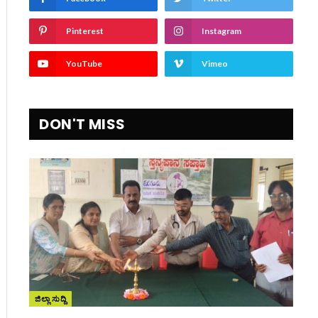
Pinterest
Instagram
YouTube
Vimeo
DON'T MISS
ಜಿಲ್ಲಾ ಸುದ್ದಿ