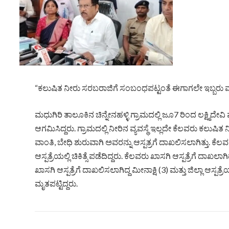
“ಕಲುಷಿತ ನೀರು ಸರಬರಾಜಿಗೆ ಸಂಬಂಧಪಟ್ಟಂತೆ ಈಗಾಗಲೇ ಇಬ್ಬರು ವ
ಮಧುಗಿರಿ ತಾಲೂಕಿನ ಚಿನ್ನೇನಹಳ್ಳಿ ಗ್ರಾಮದಲ್ಲಿ ಜೂ7 ರಿಂದ ಲಕ್ಷ್ಮಿದೇವ
ಆಗಮಿಸಿದ್ದರು. ಗ್ರಾಮದಲ್ಲಿ ನೀರಿನ ವ್ಯವಸ್ಥೆ ಇಲ್ಲದೇ ಕೆಲವರು ಕಲುಷಿತ
ವಾಂತಿ, ಬೇಧಿ ಶುರುವಾಗಿ ಅವರನ್ನು ಆಸ್ಪತ್ರಗೆ ದಾಖಲಿಸಲಾಗಿತ್ತು. ಕೆಲವರ
ಆಸ್ಪತ್ರೆಯಲ್ಲಿ ಚಿಕಿತ್ಸೆ ಪಡೆದಿದ್ದರು. ಕೆಲವರು ಖಾಸಗಿ ಆಸ್ಪತ್ರೆಗೆ ದ
ಖಾಸಗಿ ಆಸ್ಪತ್ರೆಗೆ ದಾಖಲಿಸಲಾಗಿದ್ದ ಮೀನಾಕ್ಷಿ (3) ಮತ್ತು ಜಿಲ್ಲಾ ಆಸ್ಪತ್ರೆಯಲ್
ಮೃತಪಟ್ಟಿದ್ದರು.