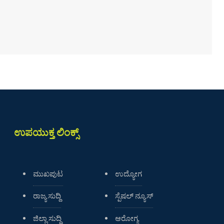
ಉಪಯುಕ್ತ ಲಿಂಕ್ಸ್
ಮುಖಪುಟ
ಉದ್ಯೋಗ
ರಾಜ್ಯ ಸುದ್ದಿ
ಸ್ಪೆಷಲ್ ನ್ಯೂಸ್
ಜಿಲ್ಲಾ ಸುದ್ದಿ
ಆರೋಗ್ಯ