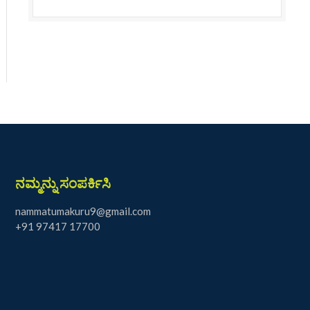
ನಮ್ಮನ್ನು ಸಂಪರ್ಕಿಸಿ
nammatumakuru9@gmail.com
+91 97417 17700