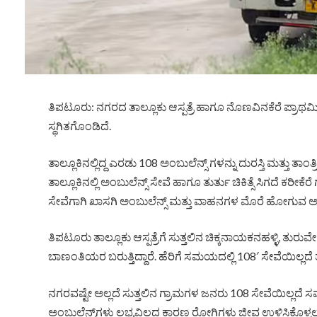
ತಿಪಟೂರು: ನಗರದ ತಾಲ್ಲೂಕು ಆಸ್ಪತ್ರೆ ಹಾಗೂ ನೊಣವಿನಕೆರೆ ಪ್ರಾಥಮ
ಸ್ಥಗಿತಗೊಂಡಿದೆ.
ತಾಲ್ಲೂಕಿನಲ್ಲಿದ್ದ ಎರಡು 108 ಅಂಬುಲೆನ್ಸ್‌ ಗಳನ್ನು ದುರಸ್ತಿ ಮತ್ತು ತಾಂತ
ತಾಲ್ಲೂಕಿನಲ್ಲಿ ಅಂಬುಲೆನ್ಸ್ ಸೇವೆ ಹಾಗೂ ತುರ್ತು ಚಿಕಿತ್ಸೆ ಸಿಗದೆ ಕರೀಕೆರ
ಸೇವೆಗಾಗಿ ಖಾಸಗಿ ಅಂಬುಲೆನ್ಸ್ ಮತ್ತು ವಾಹನಗಳ ಮೊರೆ ಹೋಗುವ ಅ
ತಿಪಟೂರು ತಾಲ್ಲೂಕು ಆಸ್ಪತ್ರೆಗೆ ಸುತ್ತಲಿನ ಚಿಕ್ಕನಾಯಕನಹಳ್ಳಿ, ತುರುವೇ
ಬಾಣಂತಿಯರ ಬರುತ್ತಿದ್ದಾರೆ. ಹೆರಿಗೆ ಸಮಯದಲ್ಲಿ 108′ ಸೇವೆಯಿಲ್ಲ
ನಗರವಷ್ಟೇ ಅಲ್ಲದೆ ಸುತ್ತಲಿನ ಗ್ರಾಮಗಳ ಜನರು 108 ಸೇವೆಯಿಲ್ಲದೆ ಸಮ
ಅಂಬುಲೆನ್ಸ್‌ಗಳು ಲಭ್ಯವಿಲ್ಲದ ಕಾರಣ ರೋಗಿಗಳು ಜೀವ ಉಳಿಸಿಕೊಳ್ಳಲು 