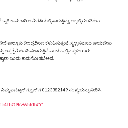
್ದಾರಿ ಕಾಮಗಾರಿ ಆಮೆಗತಿಯಲ್ಲಿ ಸಾಗುತ್ತಿದ್ದು, ಅಲ್ಲಲ್ಲಿ ಗುಂಡಿಗಳು
. ಬೇರೆ ತಾಲ್ಲೂಕು ಕೇಂದ್ರದಿಂದ ಕಳುಹಿಸುತ್ತೇವೆ. ಸ್ವಲ್ಪ ಸಮಯ ಕಾಯಬೇಕು
ಸ್ಪತ್ರೆಗೆ ಕಳುಹಿಸಲಾಗುತ್ತಿದೆ ಎಂದು ಇಲ್ಲಿನ ಸ್ಥಳೀಯರು
ಸುತ್ತಾರಾ ಎಂದು ಕಾದುನೋಡಬೇಕಿದೆ.
ಿಮ್ಮ ವಾಟ್ಸಾಪ್ ಗ್ರೂಪ್ ಗೆ 8123382149 ಸಂಖ್ಯೆಯನ್ನು ಸೇರಿಸಿ.
eQjik4LbG9KvWhKlbCC