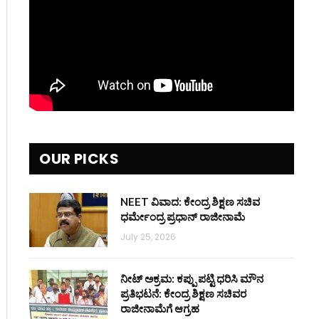
OUR PICKS
NEET ವಿವಾದ: ಕೇಂದ್ರ ಶಿಕ್ಷಣ ಸಚಿವ
ಧರ್ಮೇಂದ್ರ ಪ್ರಧಾನ್ ರಾಜೀನಾಮೆ
July 25, 2026
ನೀಟ್ ಅಕ್ರಮ: ಕಪ್ಪು ಪಟ್ಟಿ ಧರಿಸಿ ಮೌನ
ಪ್ರತಿಭಟನೆ: ಕೇಂದ್ರ ಶಿಕ್ಷಣ ಸಚಿವರ
ರಾಜೀನಾಮೆಗೆ ಆಗ್ರಹ