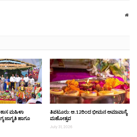
Webs
 ವಿಕಾಸ ಮಹಿಳಾ
ತಿಪಟೂರು: ಆ.12ರಿಂದ ಭೀಮನ ಅಮಾವಾಸ್ಯೆ
್ಯ ಜಾಗೃತಿ ಹಾಗೂ
ಮಹೋತ್ಸವ
July 31, 2026