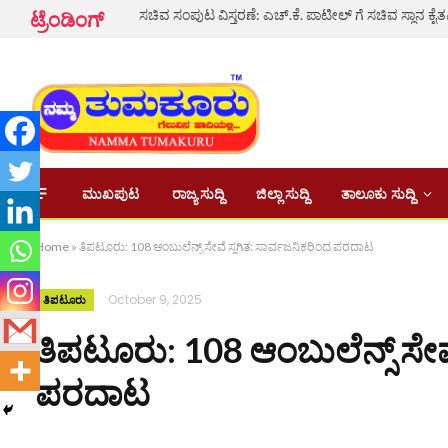
ಟ್ರೆಂಡಿಂಗ್
ಮುಖಪುಟ
ರಾಜ್ಯ ಸುದ್ದಿ
ಜಿಲ್ಲಾ ಸುದ್ದಿ
ತಾಲೂಕು ಸುದ್ದಿ
Home
»
ತಿಪಟೂರು: 108 ಆಂಬುಲೆನ್ಸ್ ಸೇವೆ ಸ್ಥಗಿತ: ಸಾರ್ವಜನಿಕರಿಂದ ಪರದಾಟ
October 9, 2025
ತಿಪಟೂರು
ತಿಪಟೂರು: 108 ಆಂಬುಲೆನ್ಸ್ ಸೇವೆ
ಪರದಾಟ