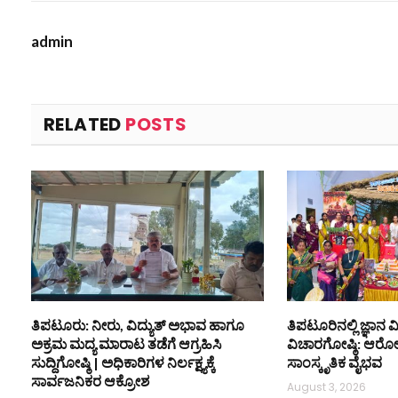
admin
RELATED
POSTS
ತಿಪಟೂರು: ನೀರು, ವಿದ್ಯುತ್ ಅಭಾವ ಹಾಗೂ
ತಿಪಟೂರಿನಲ್ಲಿ ಜ್ಞಾನ
ಅಕ್ರಮ ಮದ್ಯ ಮಾರಾಟ ತಡೆಗೆ ಆಗ್ರಹಿಸಿ
ವಿಚಾರಗೋಷ್ಠಿ: ಆರೋಗ
ಸುದ್ದಿಗೋಷ್ಠಿ | ಅಧಿಕಾರಿಗಳ ನಿರ್ಲಕ್ಷ್ಯಕ್ಕೆ
ಸಾಂಸ್ಕೃತಿಕ ವೈಭವ
ಸಾರ್ವಜನಿಕರ ಆಕ್ರೋಶ
August 3, 2026