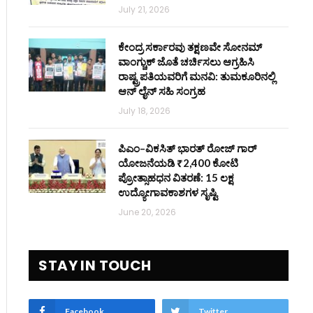
July 21, 2026
ಕೇಂದ್ರ ಸರ್ಕಾರವು ತಕ್ಷಣವೇ ಸೋನಮ್
ವಾಂಗ್ಚುಕ್ ಜೊತೆ ಚರ್ಚಿಸಲು ಆಗ್ರಹಿಸಿ
ರಾಷ್ಟ್ರಪತಿಯವರಿಗೆ ಮನವಿ: ತುಮಕೂರಿನಲ್ಲಿ
ಆನ್‌ ಲೈನ್ ಸಹಿ ಸಂಗ್ರಹ
July 18, 2026
ಪಿಎಂ–ವಿಕಸಿತ್ ಭಾರತ್ ರೋಜ್‌ ಗಾರ್
ಯೋಜನೆಯಡಿ ₹2,400 ಕೋಟಿ
ಪ್ರೋತ್ಸಾಹಧನ ವಿತರಣೆ: 15 ಲಕ್ಷ
ಉದ್ಯೋಗಾವಕಾಶಗಳ ಸೃಷ್ಟಿ
June 20, 2026
STAY IN TOUCH
Facebook
Twitter