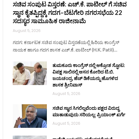
ಸಚಿವ ಸಂಪುಟ ವಿಸ್ತರಣೆ: ಎಚ್.ಕೆ. ಪಾಟೀಲ್ ಗೆ ಸಚಿವ
ಸ್ಥಾನ ಕೈತಪ್ಪಿದ್ದಕ್ಕೆ ಗದಗ–ಬೆಟಗೇರಿ ನಗರಸಭೆಯ 22
ite
ಸದಸ್ಯರ ಸಾಮೂಹಿಕ ರಾಜೀನಾಮೆ
August 5, 2026
ಗದಗ: ಕರ್ನಾಟಕ ಸಚಿವ ಸಂಪುಟ ವಿಸ್ತರಣೆಯಲ್ಲಿ ಹಿರಿಯ ಕಾಂಗ್ರೆಸ್
ನಾಯಕ ಹಾಗೂ ಗದಗ ಶಾಸಕ ಎಚ್.ಕೆ. ಪಾಟೀಲ್ (H.K. Patil)…
ತುಮಕೂರು ಕಾಂಗ್ರೆಸ್ ನಲ್ಲಿ ಆಕ್ರೋಶ ಸ್ಫೋಟ:
ವಿಪಕ್ಷ ಸಾಲಿನಲ್ಲಿ ಆಸನ ಕೋರಿದ ಟಿ.ಬಿ.
ಜಯಚಂದ್ರ, ಹೆಚ್ ಡಿಕೆಯನ್ನು ಹೊಗಳಿದ
ಶಾಸಕ ಶ್ರೀನಿವಾಸ್
August 5, 2026
ಸಚಿವ ಸ್ಥಾನ ಸಿಗಲಿಲ್ಲವೆಂದು ಪಕ್ಷದ ವಿರುದ್ಧ
ಮಾತಾಡುವುದು ಸರಿಯಲ್ಲ: ಪ್ರಿಯಾಂಕ್ ಖರ್ಗೆ
August 5, 2026