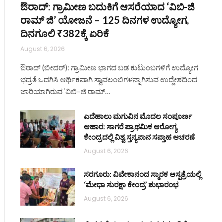
ಔರಾದ್: ಗ್ರಾಮೀಣ ಬದುಕಿಗೆ ಆಸರೆಯಾದ ‘ವಿಬಿ-ಜಿ
ರಾಮ್ ಜಿ’ ಯೋಜನೆ – 125 ದಿನಗಳ ಉದ್ಯೋಗ,
ದಿನಗೂಲಿ ₹382ಕ್ಕೆ ಏರಿಕೆ
August 6, 2026
ಔರಾದ್ (ಬೀದರ್): ಗ್ರಾಮೀಣ ಭಾಗದ ಬಡ ಕುಟುಂಬಗಳಿಗೆ ಉದ್ಯೋಗ
ಭದ್ರತೆ ಒದಗಿಸಿ ಆರ್ಥಿಕವಾಗಿ ಸ್ವಾವಲಂಬಿಗಳನ್ನಾಗಿಸುವ ಉದ್ದೇಶದಿಂದ
ಜಾರಿಯಾಗಿರುವ ‘ವಿಬಿ–ಜಿ ರಾಮ್…
ಎದೆಹಾಲು ಮಗುವಿನ ಮೊದಲ ಸಂಪೂರ್ಣ
ಆಹಾರ: ಸಾಗರೆ ಪ್ರಾಥಮಿಕ ಆರೋಗ್ಯ
ಕೇಂದ್ರದಲ್ಲಿ ವಿಶ್ವ ಸ್ತನ್ಯಪಾನ ಸಪ್ತಾಹ ಆಚರಣೆ
August 6, 2026
ಸರಗೂರು: ವಿವೇಕಾನಂದ ಸ್ಮಾರಕ ಆಸ್ಪತ್ರೆಯಲ್ಲಿ
‘ಮೇಧಾ ಸುರಕ್ಷಾ ಕೇಂದ್ರ’ ಶುಭಾರಂಭ
August 6, 2026