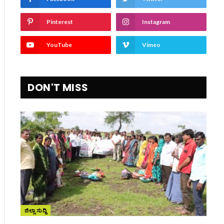
Pinterest
Instagram
YouTube
Vimeo
DON'T MISS
ite
ಜಿಲ್ಲಾ ಸುದ್ದಿ