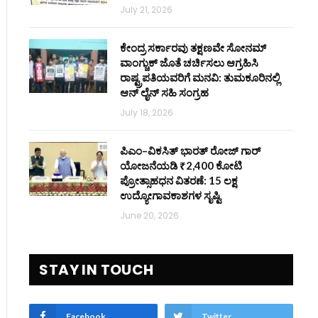
July 21, 2026
ಕೇಂದ್ರ ಸರ್ಕಾರವು ತಕ್ಷಣವೇ ಸೋನಮ್
ವಾಂಗ್ಚುಕ್ ಜೊತೆ ಚರ್ಚಿಸಲು ಆಗ್ರಹಿಸಿ
ರಾಷ್ಟ್ರಪತಿಯವರಿಗೆ ಮನವಿ: ತುಮಕೂರಿನಲ್ಲಿ
ಆನ್‌ ಲೈನ್ ಸಹಿ ಸಂಗ್ರಹ
July 18, 2026
ಪಿಎಂ–ವಿಕಸಿತ್ ಭಾರತ್ ರೋಜ್‌ ಗಾರ್
ಯೋಜನೆಯಡಿ ₹2,400 ಕೋಟಿ
ಪ್ರೋತ್ಸಾಹಧನ ವಿತರಣೆ: 15 ಲಕ್ಷ
ಉದ್ಯೋಗಾವಕಾಶಗಳ ಸೃಷ್ಟಿ
June 20, 2026
STAY IN TOUCH
Facebook
Twitter