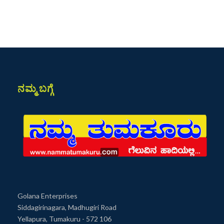
ನಮ್ಮ ಬಗ್ಗೆ
Golana Enterprises
Siddagirinagara, Madhugiri Road
Yellapura, Tumakuru - 572 106