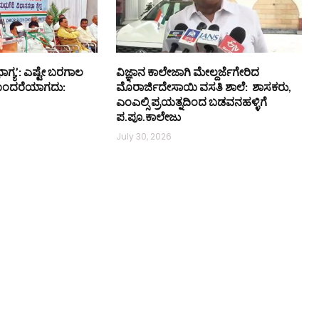
ಾಗ್ಯ’: ಎಷ್ಟೇ ಬರಗಾಲ
ವಿಜ್ಞಾನ ಕಾಲೇಜಾಗಿ ಮೇಲ್ದರ್ಜೆಗೇರಿದ
ೊಂದರೆಯಾಗದು:
ಮೊರಾರ್ಜಿದೇಸಾಯಿ ವಸತಿ ಶಾಲೆ: ಶಾಸಕರು,
ಎಂಎಲ್ಸಿ ಪ್ರಯತ್ನದಿಂದ ಬಡವನಹಳ್ಳಿಗೆ
ಪ.ಪೂ.ಕಾಲೇಜು
July 30, 2026