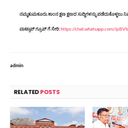
ನಮ್ಮತುಮಕೂರು.
ಕಾಂನ
ಕ್ಷಣ
ಕ್ಷಣದ
ಸುದ್ದಿಗಳನ್ನು
ಪಡೆದುಕೊಳ್ಳಲು
ನಿ
ವಾಟ್ಸಾಪ್
ಗ್ರೂಪ್
ಗೆ
ಸೇರಿ
:
https://chat.whatsapp.com/JpB
admin
RELATED
POSTS