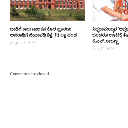
ಬಾಡಿಗೆ ಕಾರು ಚಾಲಕನ ಕೊಲೆ ಪ್ರಕರಣ:
ಸಿದ್ಧರಾಮಯ್ಯರ ‘ಅನ್ನಭ
ಅಪರಾಧಿಗೆ ಜೀವಾವಧಿ ಶಿಕ್ಷೆ, ₹1 ಲಕ್ಷ ದಂಡ
ಬಂದರೂ ಊಟಕ್ಕೆ ತ
ಕೆ.ಎನ್. ರಾಜಣ್ಣ
August 6, 2026
July 30, 2026
Comments are closed.