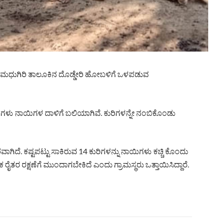
ನೆ ಮಧುಗಿರಿ ತಾಲೂಕಿನ ದೊಡ್ಡೇರಿ ಹೋಬಳಿಗೆ ಒಳಪಡುವ
ಗಳು ನಾಯಿಗಳ ದಾಳಿಗೆ ಬಲಿಯಾಗಿವೆ. ಕುರಿಗಳನ್ನೇ ನಂಬಿಕೊಂಡು
ರವಾಗಿದೆ. ಕಷ್ಟಪಟ್ಟು ಸಾಕಿರುವ 14 ಕುರಿಗಳನ್ನು ನಾಯಿಗಳು ಕಚ್ಚಿ ಕೊಂದು
ೈತರ ರಕ್ಷಣೆಗೆ ಮುಂದಾಗಬೇಕಿದೆ ಎಂದು ಗ್ರಾಮಸ್ಥರು ಒತ್ತಾಯಿಸಿದ್ದಾರೆ.