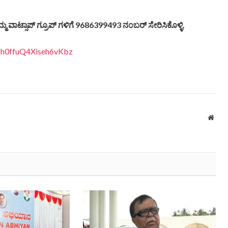
ಮ್ಮ
ವಾಟ್ಸಾಪ್
ಗ್ರೂಪ್
ಗಳಿಗೆ 9686399493
ನಂಬರ್
ಸೇರಿಸಿಕೊಳ್ಳಿ.
Vbh0ffuQ4Xiseh6vKbz
Webs