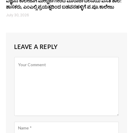
ವಿಜ್ಞಾನ ಕಾಲೇಜಾಗಿ ಮೇಲ್ದರ್ಜೆಗೇರಿದ ಮೊರಾರ್ಜಿದೇಸಾಯಿ ವಸತಿ ಶಾಲೆ:
ಶಾಸಕರು, ಎಂಎಲ್ಸಿ ಪ್ರಯತ್ನದಿಂದ ಬಡವನಹಳ್ಳಿಗೆ ಪ.ಪೂ.ಕಾಲೇಜು
July 30, 2026
LEAVE A REPLY