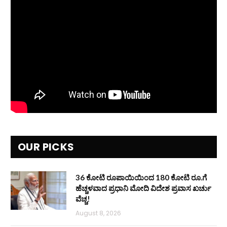
OUR PICKS
36 ಕೋಟಿ ರೂಪಾಯಿಯಿಂದ 180 ಕೋಟಿ ರೂ.ಗೆ
ಹೆಚ್ಚಳವಾದ ಪ್ರಧಾನಿ ಮೋದಿ ವಿದೇಶ ಪ್ರವಾಸ ಖರ್ಚು
ವೆಚ್ಚ!
August 8, 2026