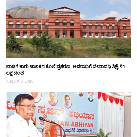
ಬಾಡಿಗೆ ಕಾರು ಚಾಲಕನ ಕೊಲೆ ಪ್ರಕರಣ: ಅಪರಾಧಿಗೆ ಜೀವಾವಧಿ ಶಿಕ್ಷೆ, ₹1
ಲಕ್ಷ ದಂಡ
August 6, 2026