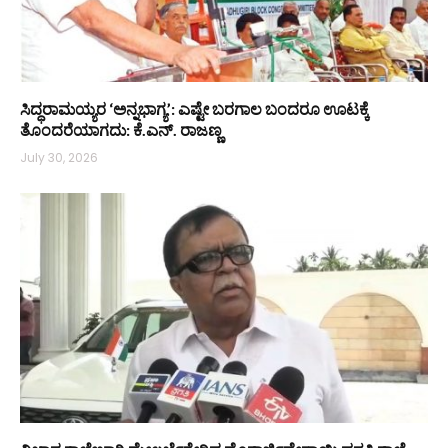
ಸಿದ್ಧರಾಮಯ್ಯರ ‘ಅನ್ನಭಾಗ್ಯ’: ಎಷ್ಟೇ ಬರಗಾಲ ಬಂದರೂ ಊಟಕ್ಕೆ
ತೊಂದರೆಯಾಗದು: ಕೆ.ಎನ್. ರಾಜಣ್ಣ
July 30, 2026