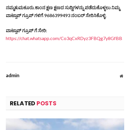
ನಮ್ಮತುಮಕೂರು.ಕಾಂನ ಕ್ಷಣ ಕ್ಷಣದ ಸುದ್ದಿಗಳನ್ನು ಪಡೆದುಕೊಳ್ಳಲು ನಿಮ್ಮ
ವಾಟ್ಸಾಪ್ ಗ್ರೂಪ್ ಗಳಿಗೆ 9686399493 ನಂಬರ್ ಸೇರಿಸಿಕೊಳ್ಳಿ.
ವಾಟ್ಸಾಪ್ ಗ್ರೂಪ್ ಗೆ ಸೇರಿ:
https://chat.whatsapp.com/Co3qCxRDyz3FBQg7y8GfBB
admin
Web
RELATED
POSTS