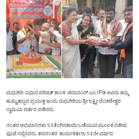
ಮಧುಗಿರಿ: ವಿಧಾನ ಪರಿಷತ್ ಶಾಸಕ ಚಿದಾನಂದ್ ಎಂ ಗೌಡ ಅವರು ತಮ್ಮ
ಹುಟ್ಟುಹಬ್ಬದ ಪ್ರಯುಕ್ತ ಇಂದು ಮಧುಗಿರಿಯ ಶ್ರೀ ಲಕ್ಷ್ಮೀ ವೆಂಕಟೇಶ್ವರ
ಸ್ವಾಮಿಯ ದರ್ಶನ ಪಡೆದರು.
ನಂತರ ಅಭಿಮಾನಿಗಳು 53 ತೆಂಗಿನಕಾಯಿ ಒಡೆಯುವ ಮೂಲಕ ವಿಶೇಷ
ಪೂಜೆ ಸಲ್ಲಿಸಿದರು. ತದನಂತರ ಕಾರ್ಯಕರ್ತರು 53 ನೇ ವರ್ಷದ