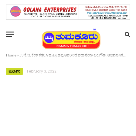
Home
»
53 ಕೆ.ಜಿ. ಕೇಕ್ ಕತ್ತರಿಸಿ ಹುಟ್ಟು ಹಬ್ಬ ಆಚರಿಸಿದ ಚಿದಾನಂದ್ ಎಂ.ಗೌಡ: ಅಭಿಮಾನಿಗಳಿಂದ ಶುಭ ಹಾರೈಕೆ
February 3, 2022
ಮಧುಗಿರಿ