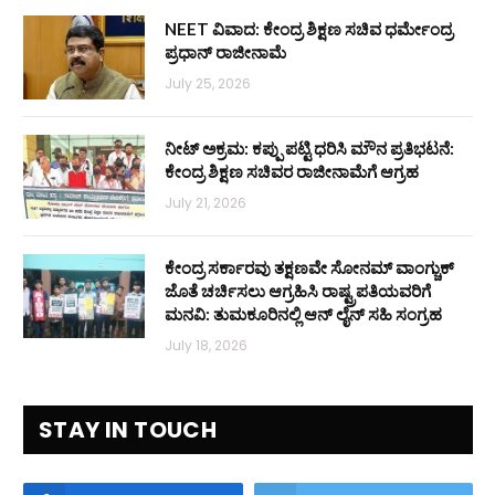
NEET ವಿವಾದ: ಕೇಂದ್ರ ಶಿಕ್ಷಣ ಸಚಿವ ಧರ್ಮೇಂದ್ರ
ಪ್ರಧಾನ್ ರಾಜೀನಾಮೆ
July 25, 2026
ನೀಟ್ ಅಕ್ರಮ: ಕಪ್ಪು ಪಟ್ಟಿ ಧರಿಸಿ ಮೌನ ಪ್ರತಿಭಟನೆ:
ಕೇಂದ್ರ ಶಿಕ್ಷಣ ಸಚಿವರ ರಾಜೀನಾಮೆಗೆ ಆಗ್ರಹ
July 21, 2026
ಕೇಂದ್ರ ಸರ್ಕಾರವು ತಕ್ಷಣವೇ ಸೋನಮ್ ವಾಂಗ್ಚುಕ್
ಜೊತೆ ಚರ್ಚಿಸಲು ಆಗ್ರಹಿಸಿ ರಾಷ್ಟ್ರಪತಿಯವರಿಗೆ
ಮನವಿ: ತುಮಕೂರಿನಲ್ಲಿ ಆನ್‌ ಲೈನ್ ಸಹಿ ಸಂಗ್ರಹ
July 18, 2026
STAY IN TOUCH