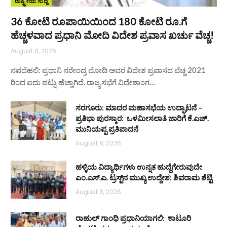
ರಾಷ್ಟ್ರೀಯ ಸುದ್ದಿ
36 ಕೋಟಿ ರೂಪಾಯಿಯಿಂದ 180 ಕೋಟಿ ರೂ.ಗೆ
ಹೆಚ್ಚಳವಾದ ಪ್ರಧಾನಿ ಮೋದಿ ವಿದೇಶ ಪ್ರವಾಸ ಖರ್ಚು ವೆಚ್ಚ!
August 8, 2026
ನವದೆಹಲಿ: ಪ್ರಧಾನಿ ನರೇಂದ್ರ ಮೋದಿ ಅವರ ವಿದೇಶ ಪ್ರವಾಸದ ವೆಚ್ಚ 2021
ರಿಂದ ಐದು ಪಟ್ಟು ಹೆಚ್ಚಾಗಿದೆ. ರಾಜ್ಯಸಭೆಗೆ ವಿದೇಶಾಂಗ…
ಸರಗೂರು: ಮಾದರ ಮಹಾಸಭೆಯ ಉದ್ಘಾಟನೆ –
ಪ್ರತಿಭಾ ಪುರಸ್ಕಾರ: ಒಳಮೀಸಲಾತಿ ಜಾರಿಗೆ ಕೆ.ಎಚ್.
ಮುನಿಯಪ್ಪ ಪ್ರತಿಪಾದನೆ
August 8, 2026
ಹಳ್ಳಿಯ ವಿದ್ಯಾರ್ಥಿಗಳು ಉನ್ನತ ಹುದ್ದೆಗೇರುವುದೇ
ಎಂ.ಎಸ್.ಎ. ಟ್ರಸ್ಟ್‌ನ ಮುಖ್ಯ ಉದ್ದೇಶ: ಶಿವರಾಮ ಶೆಟ್ಟಿ
August 8, 2026
ರಾಹುಲ್ ಗಾಂಧಿ ಪ್ರಧಾನಿಯಾಗಲಿ: ಕಾಟೂರಿ