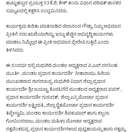
ಹುಟ್ಟುಹಬ್ಬದ ಪ್ರಯುಕ್ತ 53 ಕೆ.ಜಿ. ಕೇಕ್ ತಂದು ವಿಧಾನ ಪರಿಷತ್ ಶಾಸಕರ
ಸಮ್ಮುಖದಲ್ಲಿ ಕತ್ತರಿಸಿ ಸಂಭ್ರಮಿಸಿದರು.
ಕಾರ್ಯಕ್ರಮ ಕುರಿತು ಮಾತನಾಡಿದ ಚಿದಾನಂದ ಗೌಡ್ರು, ನಿಮ್ಮ ಅಭಿಮಾನ
ಪ್ರೀತಿಗೆ ಸದಾ ಋಣಿಯಾಗಿದ್ದು, ಇನ್ನೂ ಹೆಚ್ಚಿನ ಅಭಿವೃದ್ಧಿ ಕಾರ್ಯಗಳು
ಮಾಡಲು ನಿಮ್ಮೆಲ್ಲರ ಈ ಪ್ರೀತಿ ಅಭಿಮಾನ ಪ್ರೇರೇಪಿಸುತ್ತಿದೆ ಎಂದು
ತಿಳಿಸಿದರು.
ಈ ಸಂದರ್ಭ ದಲ್ಲಿ ಮಧುಗಿರಿ ಮಂಡಲ ಅಧ್ಯಕ್ಷರಾದ ಪಿ.ಎಲ್.ನರಸಿಂಹ
ಮೂರ್ತಿ , ಮಂಡಲ ಪ್ರಧಾನ ಕಾರ್ಯದರ್ಶಿ ಸೀತಾರಾಮು, ಹಿರಿಯ
ಮುಂಖಡರಾದ ನಾಗರಾಜಪ್ಪ, ಮಧುಗಿರಿ ವಿಭಾಗ ಜಿಲ್ಲಾ ಪ್ರಧಾನ
ಕಾರ್ಯದರ್ಶಿ ಶ್ರೀ ಜಯಣ್ಣ, ಕೊರಟಗೆರೆ ಮಂಡಲದ ಅಧ್ಯಕ್ಷರಾದ ಪವನ್ ,
ಪ್ರಧಾನ ಕಾರ್ಯದರ್ಶಿ ಗುರುದತ್, ಜಿಲ್ಲಾ ಎಸ್ಸಿ ಮೋರ್ಚಾ ಪ್ರಧಾನ
ಕಾರ್ಯದರ್ಶಿ ಲಕ್ಷ್ಮೀಪತಿ,, ಜಿಲ್ಲಾ ರೈತಮೋರ್ಚಾ ಪ್ರಧಾನ ಕಾರ್ಯದರ್ಶಿ
ತಿಪ್ಪೇಸ್ವಾಮಿ, ಮಂಡಲ ಕಾರ್ಯದರ್ಶಿ ಶಿವಕುಮಾರ್ ಹಾಗು ಕಲ್ಪನಾ
ಗೋವಿಂದರಾಜು, ಮಂಡಲ ಮಹಿಳಾ ಮೋರ್ಚಾ ಆಧ್ಯಕ್ಷರಾದ
ರತ್ನವೆಂಕಟಪ್ಪ, ಪ್ರಧಾನ ಕಾರ್ಯದರ್ಶಿಗಳಾದ ಪುಟ್ಟತಾಯಮ್ಮ ಹಾಗು ರತ್ನಮ್ಮ,