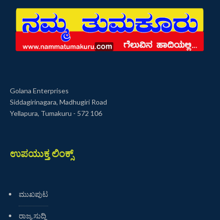
Golana Enterprises
Siddagirinagara, Madhugiri Road
Yellapura, Tumakuru - 572 106
ಉಪಯುಕ್ತ ಲಿಂಕ್ಸ್
ಮುಖಪುಟ
ರಾಜ್ಯ ಸುದ್ದಿ