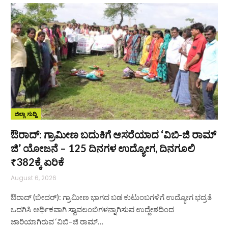
ಜಿಲ್ಲಾ ಸುದ್ದಿ
ಔರಾದ್: ಗ್ರಾಮೀಣ ಬದುಕಿಗೆ ಆಸರೆಯಾದ ‘ವಿಬಿ-ಜಿ ರಾಮ್
ಜಿ’ ಯೋಜನೆ – 125 ದಿನಗಳ ಉದ್ಯೋಗ, ದಿನಗೂಲಿ
₹382ಕ್ಕೆ ಏರಿಕೆ
August 6, 2026
ಔರಾದ್ (ಬೀದರ್): ಗ್ರಾಮೀಣ ಭಾಗದ ಬಡ ಕುಟುಂಬಗಳಿಗೆ ಉದ್ಯೋಗ ಭದ್ರತೆ
ಒದಗಿಸಿ ಆರ್ಥಿಕವಾಗಿ ಸ್ವಾವಲಂಬಿಗಳನ್ನಾಗಿಸುವ ಉದ್ದೇಶದಿಂದ
ಜಾರಿಯಾಗಿರುವ ‘ವಿಬಿ–ಜಿ ರಾಮ್…