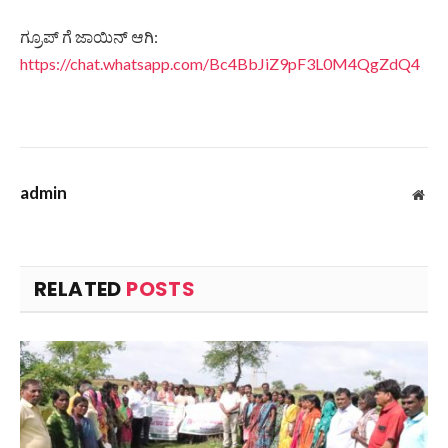
ಗ್ರೂಪ್ ಗೆ ಜಾಯಿನ್ ಆಗಿ:
https://chat.whatsapp.com/Bc4BbJiZ9pF3L0M4QgZdQ4
admin
Web
RELATED
POSTS