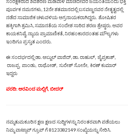
ಸಂರಕ್ಷಕರಾದ ಶಿವಶರಣ ಮಡಿವಾಳ ಮಾಚಿದೇವರ ಜಯಂತಿಯಂದು ಭಕ್ತಿ
ಪೂರ್ವಕ ನಮನಗಳು, 12ನೇ ಶತಮಾನದಲ್ಲಿ ಬಸವಣ್ಣನವರ ನೇತೃತ್ವದಲ್ಲಿ
ನಡೆದ ಸಾಮಾಜಿಕ ಚಳುವಳಿಯ ಅಗ್ರನಾಯಕರಾಗಿದ್ದರು. ಶೋಷಿತರ
ಹಕ್ಕಿಗಾಗಿ ಶ್ರಮಿಸಿ, ಸಮಾನತೆಯ ಸಂದೇಶ ಸಾರಿದ ಶರಣ ಶ್ರೇಷ್ಠರು. ಅವರ
ಕಾಯಕನಿಷ್ಠೆ, ನ್ಯಾಯ ಪ್ರಾಮಾಣಿಕತೆ, ನಿರಹಂಕಾರದಂತಹ ಮೌಲ್ಯಗಳು
ಇಂದಿಗೂ ಪ್ರಸ್ತುತ ಎಂದರು.
ಈ ಸಂದರ್ಭದಲ್ಲಿ ಡಾ. ಅಬ್ದುಲ್ ವಾಜಿದ್, ಡಾ. ರಾಹುಲ್, ಜೈಪ್ರಕಾಶ್,
ರಾಜಪ್ಪ, ಪಾಂಡು, ರಾಥೋಡ್, ಸುರೇಶ್ ಸೋನೇ, ಕಿರಣ್ ಕುಮಾರ್
ಇದ್ದರು
ವರದಿ: ಅರವಿಂದ ಮಲ್ಲಿಗೆ, ಬೀದರ್
ನಮ್ಮತುಮಕೂರಿನ ಕ್ಷಣ ಕ್ಷಣದ ಸುದ್ದಿಗಳನ್ನು ನಿರಂತರವಾಗಿ ಪಡೆಯಲು
ನಿಮ್ಮ ವಾಟ್ಸಾಪ್ ಗ್ರೂಪ್ ಗೆ 8123382149 ಸಂಖ್ಯೆಯನ್ನು ಸೇರಿಸಿ.