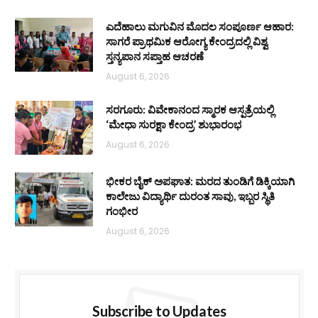
ಎದೆಹಾಲು ಮಗುವಿನ ಮೊದಲ ಸಂಪೂರ್ಣ ಆಹಾರ:
ಸಾಗರೆ ಪ್ರಾಥಮಿಕ ಆರೋಗ್ಯ ಕೇಂದ್ರದಲ್ಲಿ ವಿಶ್ವ
ಸ್ತನ್ಯಪಾನ ಸಪ್ತಾಹ ಆಚರಣೆ
August 6, 2026
ಸರಗೂರು: ವಿವೇಕಾನಂದ ಸ್ಮಾರಕ ಆಸ್ಪತ್ರೆಯಲ್ಲಿ
‘ಮೇಧಾ ಸುರಕ್ಷಾ ಕೇಂದ್ರ’ ಶುಭಾರಂಭ
August 6, 2026
ಭೀಕರ ಬೈಕ್ ಅಪಘಾತ: ಮರದ ತುಂಡಿಗೆ ಡಿಕ್ಕಿಯಾಗಿ
ಕಾಲೇಜು ವಿದ್ಯಾರ್ಥಿ ದುರಂತ ಸಾವು, ಇಬ್ಬರ ಸ್ಥಿತಿ
ಗಂಭೀರ
August 6, 2026
Subscribe to Updates