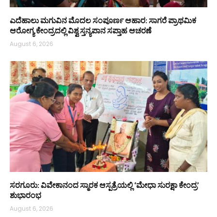
ಎದೆಹಾಲು ಮಗುವಿನ ಮೊದಲ ಸಂಪೂರ್ಣ ಆಹಾರ: ಸಾಗರೆ ಪ್ರಾಥಮಿಕ
ಆರೋಗ್ಯ ಕೇಂದ್ರದಲ್ಲಿ ವಿಶ್ವ ಸ್ತನ್ಯಪಾನ ಸಪ್ತಾಹ ಆಚರಣೆ
August 6, 2026
ಸರಗೂರು: ವಿವೇಕಾನಂದ ಸ್ಮಾರಕ ಆಸ್ಪತ್ರೆಯಲ್ಲಿ ‘ಮೇಧಾ ಸುರಕ್ಷಾ ಕೇಂದ್ರ’
ಶುಭಾರಂಭ
August 6, 2026