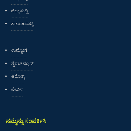
ಜಿಲ್ಲಾ ಸುದ್ದಿ
ತಾಲೂಕುಸುದ್ದಿ
ಉದ್ಯೋಗ
ಸ್ಪೆಷಲ್ ನ್ಯೂಸ್
ಆರೋಗ್ಯ
ಲೇಖನ
ನಮ್ಮನ್ನು ಸಂಪರ್ಕಿಸಿ