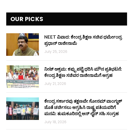
OUR PICKS
NEET ವಿವಾದ: ಕೇಂದ್ರ ಶಿಕ್ಷಣ ಸಚಿವ ಧರ್ಮೇಂದ್ರ
ಪ್ರಧಾನ್ ರಾಜೀನಾಮೆ
July 25, 2026
ನೀಟ್ ಅಕ್ರಮ: ಕಪ್ಪು ಪಟ್ಟಿ ಧರಿಸಿ ಮೌನ ಪ್ರತಿಭಟನೆ:
ಕೇಂದ್ರ ಶಿಕ್ಷಣ ಸಚಿವರ ರಾಜೀನಾಮೆಗೆ ಆಗ್ರಹ
July 21, 2026
ಕೇಂದ್ರ ಸರ್ಕಾರವು ತಕ್ಷಣವೇ ಸೋನಮ್ ವಾಂಗ್ಚುಕ್
ಜೊತೆ ಚರ್ಚಿಸಲು ಆಗ್ರಹಿಸಿ ರಾಷ್ಟ್ರಪತಿಯವರಿಗೆ
ಮನವಿ: ತುಮಕೂರಿನಲ್ಲಿ ಆನ್‌ ಲೈನ್ ಸಹಿ ಸಂಗ್ರಹ
July 18, 2026