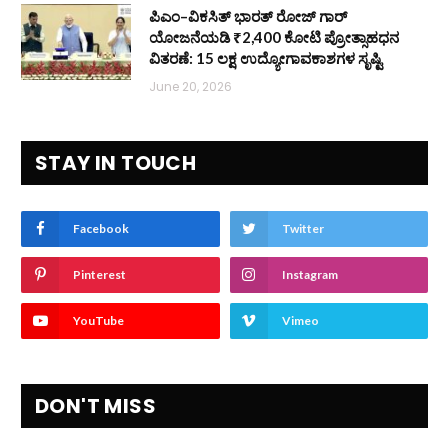
ಪಿಎಂ–ವಿಕಸಿತ್ ಭಾರತ್ ರೋಜ್‌ ಗಾರ್
ಯೋಜನೆಯಡಿ ₹2,400 ಕೋಟಿ ಪ್ರೋತ್ಸಾಹಧನ
ವಿತರಣೆ: 15 ಲಕ್ಷ ಉದ್ಯೋಗಾವಕಾಶಗಳ ಸೃಷ್ಟಿ
June 20, 2026
STAY IN TOUCH
Facebook
Twitter
Pinterest
Instagram
YouTube
Vimeo
DON'T MISS