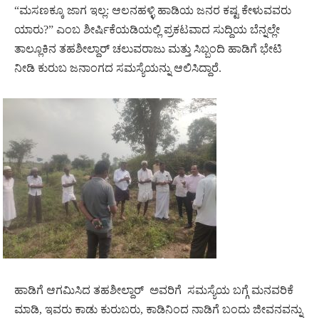
“ಮಸಣಕ್ಕೂ ಜಾಗ ಇಲ್ಲ: ಆಲನಹಳ್ಳಿ ಹಾಡಿಯ ಜನರ ಕಷ್ಟ ಕೇಳುವವರು
ಯಾರು?” ಎಂಬ ಶೀರ್ಷಿಕೆಯಡಿಯಲ್ಲಿ ಪ್ರಕಟವಾದ ಸುದ್ದಿಯ ಬೆನ್ನಲ್ಲೇ
ತಾಲ್ಲೂಕಿನ ತಹಶೀಲ್ದಾರ್ ಚಲುವರಾಜು ಮತ್ತು ಸಿಬ್ಬಂದಿ ಹಾಡಿಗೆ ಭೇಟಿ
ನೀಡಿ ಕುರುಬ ಜನಾಂಗದ ಸಮಸ್ಯೆಯನ್ನು ಆಲಿಸಿದ್ದಾರೆ.
ಹಾಡಿಗೆ ಆಗಮಿಸಿದ ತಹಶೀಲ್ದಾರ್
ಅವರಿಗೆ
ಸಮಸ್ಯೆಯ ಬಗ್ಗೆ ಮನವರಿಕೆ
ಮಾಡಿ, ಇವರು ಕಾಡು ಕುರುಬರು, ಕಾಡಿನಿಂದ ನಾಡಿಗೆ ಬಂದು ಜೀವನವನ್ನು