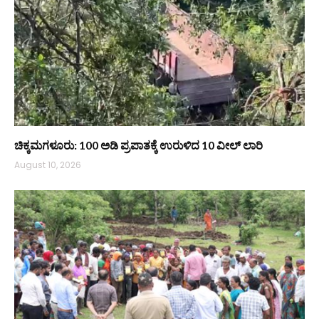
ಚಿಕ್ಕಮಗಳೂರು: 100 ಅಡಿ ಪ್ರಪಾತಕ್ಕೆ ಉರುಳಿದ 10 ವೀಲ್ ಲಾರಿ
August 10, 2026