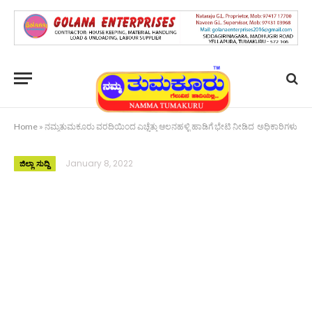
Home
»
ನಮ್ಮತುಮಕೂರು ವರದಿಯಿಂದ ಎಚ್ಚೆತ್ತು ಆಲನಹಳ್ಳಿ ಹಾಡಿಗೆ ಭೇಟಿ ನೀಡಿದ ಅಧಿಕಾರಿಗಳು
January 8, 2022
ಜಿಲ್ಲಾ ಸುದ್ದಿ