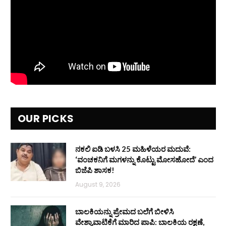
OUR PICKS
ನಕಲಿ ಐಡಿ ಬಳಸಿ 25 ಮಹಿಳೆಯರ ಮದುವೆ:
‘ವಂಚಕನಿಗೆ ಮಗಳನ್ನು ಕೊಟ್ಟು ಮೋಸಹೋದೆ’ ಎಂದ
ಬಿಜೆಪಿ ಶಾಸಕ!
August 9, 2026
ಬಾಲಕಿಯನ್ನು ಪ್ರೇಮದ ಬಲೆಗೆ ಬೀಳಿಸಿ
ವೇಶ್ಯಾವಾಟಿಕೆಗೆ ಮಾರಿದ ಪಾಪಿ: ಬಾಲಕಿಯ ರಕ್ಷಣೆ,