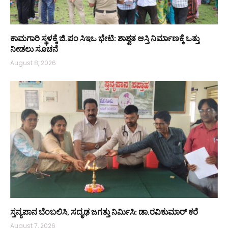
ಕಾಮಗಾರಿ ಸ್ಥಳಕ್ಕೆ ಜಿ.ಪಂ ಸಿಇಒ ಭೇಟಿ: ಶಾಶ್ವತ ಆಸ್ತಿ ನಿರ್ಮಾಣಕ್ಕೆ ಒತ್ತು
ನೀಡಲು ಸೂಚನೆ
August 8, 2026
ಸ್ತನ್ಯಪಾನ ಬೆಂಬಲಿಸಿ, ಸದೃಢ ಜಗತ್ತು ನಿರ್ಮಿಸಿ: ಡಾ.ರವಿಕುಮಾರ್ ಕರೆ
August 7, 2026