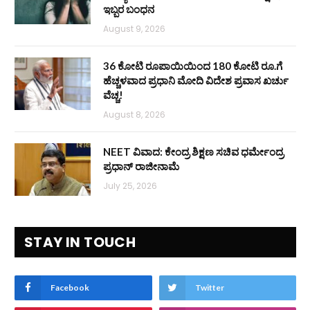
ಇಬ್ಬರ ಬಂಧನ
August 9, 2026
36 ಕೋಟಿ ರೂಪಾಯಿಯಿಂದ 180 ಕೋಟಿ ರೂ.ಗೆ
ಹೆಚ್ಚಳವಾದ ಪ್ರಧಾನಿ ಮೋದಿ ವಿದೇಶ ಪ್ರವಾಸ ಖರ್ಚು
ವೆಚ್ಚ!
August 8, 2026
NEET ವಿವಾದ: ಕೇಂದ್ರ ಶಿಕ್ಷಣ ಸಚಿವ ಧರ್ಮೇಂದ್ರ
ಪ್ರಧಾನ್ ರಾಜೀನಾಮೆ
July 25, 2026
STAY IN TOUCH
Facebook
Twitter