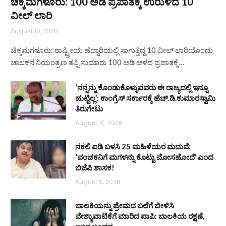
ಚಿಕ್ಕಮಗಳೂರು: 100 ಅಡಿ ಪ್ರಪಾತಕ್ಕೆ ಉರುಳಿದ 10
ವೀಲ್ ಲಾರಿ
August 10, 2026
ಚಿಕ್ಕಮಗಳೂರು: ರಾಷ್ಟ್ರೀಯ ಹೆದ್ದಾರಿಯಲ್ಲಿ ಸಾಗುತ್ತಿದ್ದ 10 ವೀಲ್ ಲಾರಿಯೊಂದು
ಚಾಲಕನ ನಿಯಂತ್ರಣ ತಪ್ಪಿ ಸುಮಾರು 100 ಅಡಿ ಆಳದ ಪ್ರಪಾತಕ್ಕೆ…
‘ನನ್ನನ್ನು ಕೊಂಡುಕೊಳ್ಳುವವರು ಈ ರಾಜ್ಯದಲ್ಲಿ ಇನ್ನೂ
ಹುಟ್ಟಿಲ್ಲ’: ಕಾಂಗ್ರೆಸ್ ಸರ್ಕಾರಕ್ಕೆ ಹೆಚ್.ಡಿ.ಕುಮಾರಸ್ವಾಮಿ
ತಿರುಗೇಟು
August 10, 2026
ನಕಲಿ ಐಡಿ ಬಳಸಿ 25 ಮಹಿಳೆಯರ ಮದುವೆ:
‘ವಂಚಕನಿಗೆ ಮಗಳನ್ನು ಕೊಟ್ಟು ಮೋಸಹೋದೆ’ ಎಂದ
ಬಿಜೆಪಿ ಶಾಸಕ!
August 9, 2026
ಬಾಲಕಿಯನ್ನು ಪ್ರೇಮದ ಬಲೆಗೆ ಬೀಳಿಸಿ
ವೇಶ್ಯಾವಾಟಿಕೆಗೆ ಮಾರಿದ ಪಾಪಿ: ಬಾಲಕಿಯ ರಕ್ಷಣೆ,