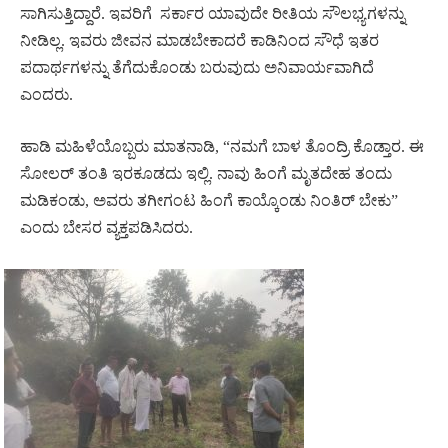
ಸಾಗಿಸುತ್ತಿದ್ದಾರೆ. ಇವರಿಗೆ
ಸರ್ಕಾರ ಯಾವುದೇ ರೀತಿಯ ಸೌಲಭ್ಯಗಳನ್ನು
ನೀಡಿಲ್ಲ. ಇವರು ಜೀವನ ಮಾಡಬೇಕಾದರೆ ಕಾಡಿನಿಂದ ಸೌಧೆ ಇತರ
ಪದಾರ್ಥಗಳನ್ನು ತೆಗೆದುಕೊಂಡು ಬರುವುದು ಅನಿವಾರ್ಯವಾಗಿದೆ
ಎಂದರು.
ಹಾಡಿ ಮಹಿಳೆಯೊಬ್ಬರು ಮಾತನಾಡಿ, “ನಮಗೆ ಬಾಳ ತೊಂದ್ರಿ ಕೊಡ್ತಾರ. ಈ
ಸೋಲರ್‌ ತಂತಿ ಇರಕೂಡದು ಇಲ್ಲಿ. ನಾವು ಹಿಂಗೆ ಮೃತದೇಹ ತಂದು
ಮಡಿಕಂಡು, ಅವರು ತಗೀಗಂಟ ಹಿಂಗೆ ಕಾಯ್ಕೊಂಡು ನಿಂತಿರ್‍ ಬೇಕು”
ಎಂದು ಬೇಸರ ವ್ಯಕ್ತಪಡಿಸಿದರು.