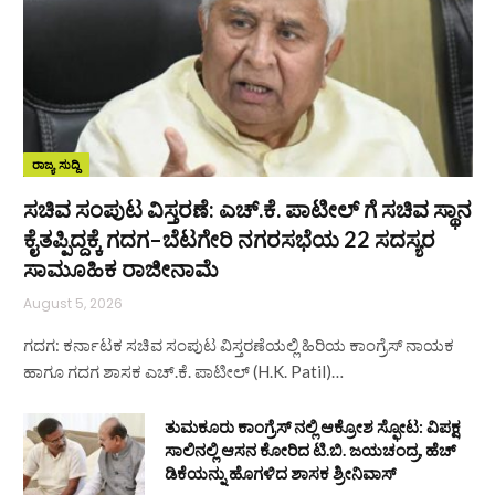
ರಾಜ್ಯ ಸುದ್ದಿ
ಸಚಿವ ಸಂಪುಟ ವಿಸ್ತರಣೆ: ಎಚ್.ಕೆ. ಪಾಟೀಲ್ ಗೆ ಸಚಿವ ಸ್ಥಾನ
ಕೈತಪ್ಪಿದ್ದಕ್ಕೆ ಗದಗ–ಬೆಟಗೇರಿ ನಗರಸಭೆಯ 22 ಸದಸ್ಯರ
ಸಾಮೂಹಿಕ ರಾಜೀನಾಮೆ
August 5, 2026
ಗದಗ: ಕರ್ನಾಟಕ ಸಚಿವ ಸಂಪುಟ ವಿಸ್ತರಣೆಯಲ್ಲಿ ಹಿರಿಯ ಕಾಂಗ್ರೆಸ್ ನಾಯಕ
ಹಾಗೂ ಗದಗ ಶಾಸಕ ಎಚ್.ಕೆ. ಪಾಟೀಲ್ (H.K. Patil)…
ತುಮಕೂರು ಕಾಂಗ್ರೆಸ್ ನಲ್ಲಿ ಆಕ್ರೋಶ ಸ್ಫೋಟ: ವಿಪಕ್ಷ
ಸಾಲಿನಲ್ಲಿ ಆಸನ ಕೋರಿದ ಟಿ.ಬಿ. ಜಯಚಂದ್ರ, ಹೆಚ್
ಡಿಕೆಯನ್ನು ಹೊಗಳಿದ ಶಾಸಕ ಶ್ರೀನಿವಾಸ್