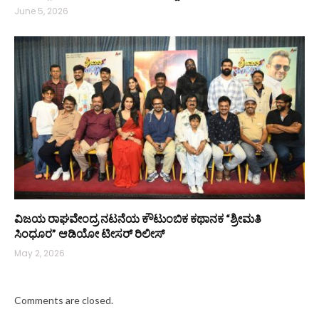
June 5, 2026
ವಿಜಯ ರಾಘವೇಂದ್ರ ನಟನೆಯ ಕೌಟುಂಬಿಕ ಕಥಾನಕ “ಶ್ರೀಮತಿ
ಸಿಂಧೂರ” ಆಡಿಯೋ ಟೀಸರ್ ರಿಲೀಸ್
May 2, 2026
Comments are closed.