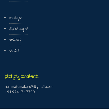
ಉದ್ಯೋಗ
ಸ್ಪೆಷಲ್ ನ್ಯೂಸ್
ಆರೋಗ್ಯ
ಲೇಖನ
ನಮ್ಮನ್ನು ಸಂಪರ್ಕಿಸಿ
nammatumakuru9@gmail.com
+91 97417 17700