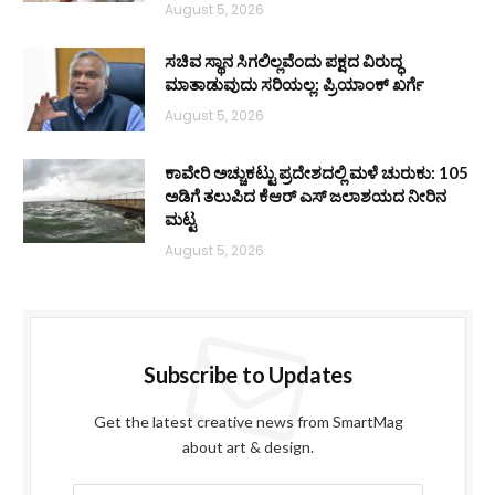
August 5, 2026
ಸಚಿವ ಸ್ಥಾನ ಸಿಗಲಿಲ್ಲವೆಂದು ಪಕ್ಷದ ವಿರುದ್ಧ
ಮಾತಾಡುವುದು ಸರಿಯಲ್ಲ: ಪ್ರಿಯಾಂಕ್ ಖರ್ಗೆ
August 5, 2026
ಕಾವೇರಿ ಅಚ್ಚುಕಟ್ಟು ಪ್ರದೇಶದಲ್ಲಿ ಮಳೆ ಚುರುಕು: 105
ಅಡಿಗೆ ತಲುಪಿದ ಕೆಆರ್ ಎಸ್ ಜಲಾಶಯದ ನೀರಿನ
ಮಟ್ಟ
August 5, 2026
Subscribe to Updates
Get the latest creative news from SmartMag
about art & design.