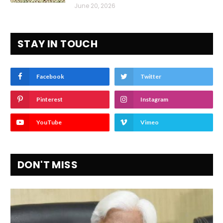
June 20, 2026
STAY IN TOUCH
Facebook
Twitter
Pinterest
Instagram
YouTube
Vimeo
DON'T MISS