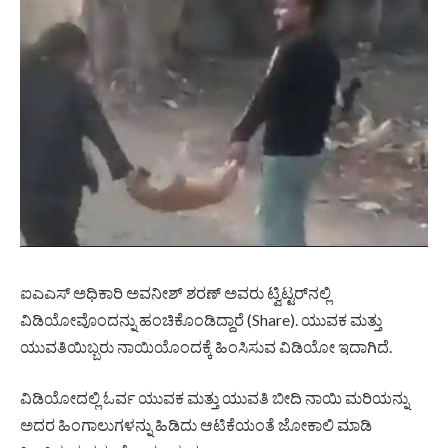
ಐಎಎಸ್ ಅಧಿಕಾರಿ ಅವನೀಶ್ ಶರಣ್ ಅವರು ಟ್ವಿಟ್ಟರ್‌ನಲ್ಲಿ
ವಿಡಿಯೋವೊಂದನ್ನು ಹಂಚಿಕೊಂಡಿದ್ದಾರೆ (Share). ಯುವಕ ಮತ್ತು
ಯುವತಿಯಿಬ್ಬರು ನಾಯಿಯೊಂದಕ್ಕೆ ಹಿಂಸಿಸುವ ವಿಡಿಯೋ ಇದಾಗಿದೆ.
ವಿಡಿಯೋದಲ್ಲಿ ಓರ್ವ ಯುವಕ ಮತ್ತು ಯುವತಿ ಬೀದಿ ನಾಯಿ ಮರಿಯನ್ನು
ಅದರ ಹಿಂಗಾಲುಗಳನ್ನು ಹಿಡಿದು ಆಟಿಕೆಯಂತೆ ಜೋಕಾಲಿ ಮಾಡಿ