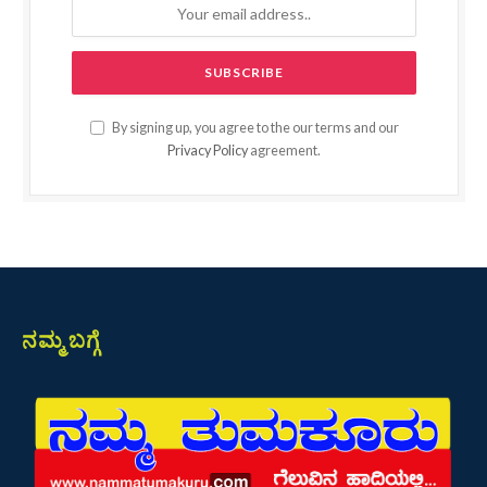
By signing up, you agree to the our terms and our
Privacy Policy
agreement.
ನಮ್ಮ ಬಗ್ಗೆ