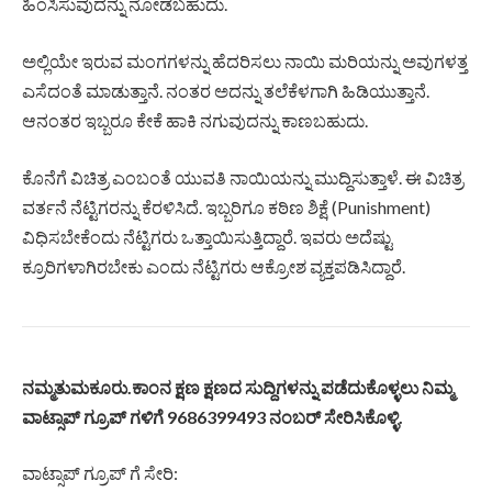
ಹಿಂಸಿಸುವುದನ್ನು ನೋಡಬಹುದು.
ಅಲ್ಲಿಯೇ ಇರುವ ಮಂಗಗಳನ್ನು ಹೆದರಿಸಲು ನಾಯಿ ಮರಿಯನ್ನು ಅವುಗಳತ್ತ
ಎಸೆದಂತೆ ಮಾಡುತ್ತಾನೆ. ನಂತರ ಅದನ್ನು ತಲೆಕೆಳಗಾಗಿ ಹಿಡಿಯುತ್ತಾನೆ.
ಆನಂತರ ಇಬ್ಬರೂ ಕೇಕೆ ಹಾಕಿ ನಗುವುದನ್ನು ಕಾಣಬಹುದು.
ಕೊನೆಗೆ ವಿಚಿತ್ರ ಎಂಬಂತೆ ಯುವತಿ ನಾಯಿಯನ್ನು ಮುದ್ದಿಸುತ್ತಾಳೆ. ಈ ವಿಚಿತ್ರ
ವರ್ತನೆ ನೆಟ್ಟಿಗರನ್ನು ಕೆರಳಿಸಿದೆ. ಇಬ್ಬರಿಗೂ ಕಠಿಣ ಶಿಕ್ಷೆ (Punishment)
ವಿಧಿಸಬೇಕೆಂದು ನೆಟ್ಟಿಗರು ಒತ್ತಾಯಿಸುತ್ತಿದ್ದಾರೆ. ಇವರು ಅದೆಷ್ಟು
ಕ್ರೂರಿಗಳಾಗಿರಬೇಕು ಎಂದು ನೆಟ್ಟಿಗರು ಆಕ್ರೋಶ ವ್ಯಕ್ತಪಡಿಸಿದ್ದಾರೆ.
ನಮ್ಮತುಮಕೂರು.ಕಾಂನ ಕ್ಷಣ ಕ್ಷಣದ ಸುದ್ದಿಗಳನ್ನು ಪಡೆದುಕೊಳ್ಳಲು ನಿಮ್ಮ
ವಾಟ್ಸಾಪ್ ಗ್ರೂಪ್ ಗಳಿಗೆ 9686399493 ನಂಬರ್ ಸೇರಿಸಿಕೊಳ್ಳಿ.
ವಾಟ್ಸಾಪ್ ಗ್ರೂಪ್ ಗೆ ಸೇರಿ: