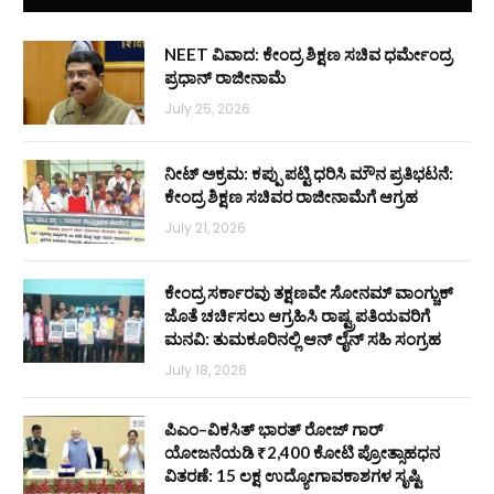
NEET ವಿವಾದ: ಕೇಂದ್ರ ಶಿಕ್ಷಣ ಸಚಿವ ಧರ್ಮೇಂದ್ರ
ಪ್ರಧಾನ್ ರಾಜೀನಾಮೆ
July 25, 2026
ನೀಟ್ ಅಕ್ರಮ: ಕಪ್ಪು ಪಟ್ಟಿ ಧರಿಸಿ ಮೌನ ಪ್ರತಿಭಟನೆ:
ಕೇಂದ್ರ ಶಿಕ್ಷಣ ಸಚಿವರ ರಾಜೀನಾಮೆಗೆ ಆಗ್ರಹ
July 21, 2026
ಕೇಂದ್ರ ಸರ್ಕಾರವು ತಕ್ಷಣವೇ ಸೋನಮ್ ವಾಂಗ್ಚುಕ್
ಜೊತೆ ಚರ್ಚಿಸಲು ಆಗ್ರಹಿಸಿ ರಾಷ್ಟ್ರಪತಿಯವರಿಗೆ
ಮನವಿ: ತುಮಕೂರಿನಲ್ಲಿ ಆನ್‌ ಲೈನ್ ಸಹಿ ಸಂಗ್ರಹ
July 18, 2026
ಪಿಎಂ–ವಿಕಸಿತ್ ಭಾರತ್ ರೋಜ್‌ ಗಾರ್
ಯೋಜನೆಯಡಿ ₹2,400 ಕೋಟಿ ಪ್ರೋತ್ಸಾಹಧನ
ವಿತರಣೆ: 15 ಲಕ್ಷ ಉದ್ಯೋಗಾವಕಾಶಗಳ ಸೃಷ್ಟಿ