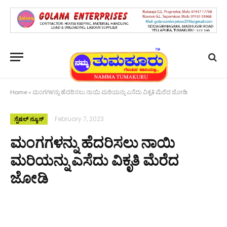
Home
»
ಮಂಗಗಳನ್ನು ಹೆದರಿಸಲು ನಾಯಿ ಮರಿಯನ್ನು ಎಸೆದು ವಿಕೃತಿ ಮೆರೆದ ಜೋಡಿ
February 7, 2023
ಸ್ಪೆಷಲ್ ನ್ಯೂಸ್
ಮಂಗಗಳನ್ನು ಹೆದರಿಸಲು ನಾಯಿ
ಮರಿಯನ್ನು ಎಸೆದು ವಿಕೃತಿ ಮೆರೆದ
ಜೋಡಿ