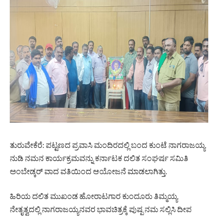
ತುರುವೇಕೆರೆ: ಪಟ್ಟಣದ ಪ್ರವಾಸಿ ಮಂದಿರದಲ್ಲಿ ಬಂದ ಕುಂಟೆ ನಾಗರಾಜಯ್ಯ
ನುಡಿ ನಮನ ಕಾರ್ಯಕ್ರಮವನ್ನು ಕರ್ನಾಟಕ ದಲಿತ ಸಂಘರ್ಷ ಸಮಿತಿ
ಅಂಬೇಡ್ಕರ್ ವಾದ ವತಿಯಿಂದ ಆಯೋಜನೆ ಮಾಡಲಾಗಿತ್ತು.
ಹಿರಿಯ ದಲಿತ ಮುಖಂಡ ಹೋರಾಟಗಾರ ಕುಂದೂರು ತಿಮ್ಮಯ್ಯ
ನೇತೃತ್ವದಲ್ಲಿ ನಾಗರಾಜಯ್ಯನವರ ಭಾವಚಿತ್ರಕ್ಕೆ ಪುಷ್ಪ ನಮ ಸಲ್ಲಿಸಿ ದೀಪ