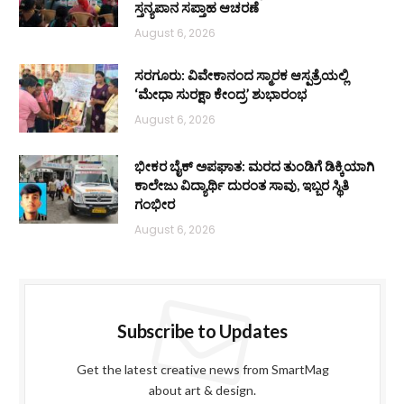
ಸ್ತನ್ಯಪಾನ ಸಪ್ತಾಹ ಆಚರಣೆ
August 6, 2026
ಸರಗೂರು: ವಿವೇಕಾನಂದ ಸ್ಮಾರಕ ಆಸ್ಪತ್ರೆಯಲ್ಲಿ
‘ಮೇಧಾ ಸುರಕ್ಷಾ ಕೇಂದ್ರ’ ಶುಭಾರಂಭ
August 6, 2026
ಭೀಕರ ಬೈಕ್ ಅಪಘಾತ: ಮರದ ತುಂಡಿಗೆ ಡಿಕ್ಕಿಯಾಗಿ
ಕಾಲೇಜು ವಿದ್ಯಾರ್ಥಿ ದುರಂತ ಸಾವು, ಇಬ್ಬರ ಸ್ಥಿತಿ
ಗಂಭೀರ
August 6, 2026
Subscribe to Updates
Get the latest creative news from SmartMag
about art & design.