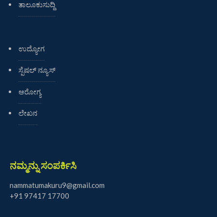
ತಾಲೂಕುಸುದ್ದಿ
ಉದ್ಯೋಗ
ಸ್ಪೆಷಲ್ ನ್ಯೂಸ್
ಆರೋಗ್ಯ
ಲೇಖನ
ನಮ್ಮನ್ನು ಸಂಪರ್ಕಿಸಿ
nammatumakuru9@gmail.com
+91 97417 17700