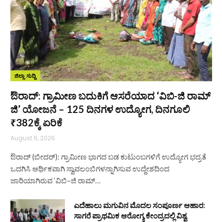
ಜಿಲ್ಲಾ ಸುದ್ದಿ
ಔರಾದ್: ಗ್ರಾಮೀಣ ಬದುಕಿಗೆ ಆಸರೆಯಾದ ‘ವಿಬಿ-ಜಿ ರಾಮ್
ಜಿ’ ಯೋಜನೆ – 125 ದಿನಗಳ ಉದ್ಯೋಗ, ದಿನಗೂಲಿ
₹382ಕ್ಕೆ ಏರಿಕೆ
August 6, 2026
ಔರಾದ್ (ಬೀದರ್): ಗ್ರಾಮೀಣ ಭಾಗದ ಬಡ ಕುಟುಂಬಗಳಿಗೆ ಉದ್ಯೋಗ ಭದ್ರತೆ
ಒದಗಿಸಿ ಆರ್ಥಿಕವಾಗಿ ಸ್ವಾವಲಂಬಿಗಳನ್ನಾಗಿಸುವ ಉದ್ದೇಶದಿಂದ
ಜಾರಿಯಾಗಿರುವ ‘ವಿಬಿ–ಜಿ ರಾಮ್…
ಎದೆಹಾಲು ಮಗುವಿನ ಮೊದಲ ಸಂಪೂರ್ಣ ಆಹಾರ:
ಸಾಗರೆ ಪ್ರಾಥಮಿಕ ಆರೋಗ್ಯ ಕೇಂದ್ರದಲ್ಲಿ ವಿಶ್ವ