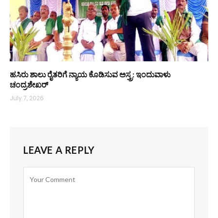
ಹಸಿರು ಶಾಲು ರೈತರಿಗೆ ನ್ಯಾಯ ಕೊಡಿಸುವ ಅಸ್ತ್ರ: ಇಂದುವಾಳು
ಚಂದ್ರಶೇಖರ್
July 7, 2026
LEAVE A REPLY