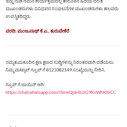
ಇನ್ನು ನುಡಿ ನಮನ ಕಾರ್ಯಕ್ರಮದಲ್ಲಿ ತಾಲೂಕಿನ ಹಿರಿಯ ದಲಿತ
ಮುಖಂಡರುಗಳು ವಿವಿಧಪರ ಸಂಘಟನೆಗಳ ಮುಖಂಡರುಗಳು ಹಲವರು
ಉಪಸ್ಥಿತರಿದ್ದರು.
ವರದಿ: ಮಂಜುನಾಥ್ ಕೆ.ಎ., ತುರುವೇಕೆರೆ
ನಮ್ಮತುಮಕೂರಿನ ಕ್ಷಣ ಕ್ಷಣದ ಸುದ್ದಿಗಳನ್ನು ನಿರಂತರವಾಗಿ ಪಡೆಯಲು
ನಿಮ್ಮ ವಾಟ್ಸಾಪ್ ಗ್ರೂಪ್ ಗೆ 8123382149 ಸಂಖ್ಯೆಯನ್ನು ಸೇರಿಸಿ.
ಗ್ರೂಪ್ ಗೆ ಜಾಯಿನ್ ಆಗಿ:
https://chat.whatsapp.com/ISmeQjik4LbG9KvWhKlbCC