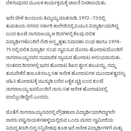
ಬೆಳಗುವುದರ ಮೂಲಕ ಕಾರ್ಯಕ್ರಮಕ್ಕೆ ಚಾಲನೆ ನೀಡಲಾಯಿತು.
ಇದೇ ವೇಳೆ ಕುಂದೂರು ತಿಮ್ಮಯ್ಯ ಮಾತನಾಡಿ, 1972 –73 ರಲ್ಲಿ
ತುಮಕೂರು ನಗರದ ಸರ್ಕಾರಿ ಕಾಲೇಜಿನಲ್ಲಿ ಪಿಯುಸಿ ವಿದ್ಯಾರ್ಥಿಯಾಗಿದ್ದ
ಬಂದ ಕುಂಟೆ ನಾಗರಾಜಯ್ಯ ಆ ದಿನಗಳಲ್ಲಿ ಕೆಲವು ದಲಿತ
ವಿದ್ಯಾರ್ಥಿಗಳೊಂದಿಗೆ ಸೇರಿ ಅಸ್ಪೃಶ್ಯತಾ ನಿವಾರಣಾ ಸಂಘ ಹಾಗೂ 1974–
75 ರಲ್ಲಿ ದಲಿತ ವಿದ್ಯಾರ್ಥಿ ಸಂಘ ಸ್ಥಾಪಿಸುವ ಮೊದಲ ಹೋರಾಟದೊಂದಿಗೆ
ನಾಗರಾಜಯ್ಯನವರ ಸಾಮಾಜಿಕ ನ್ಯಾಯದ ಹೋರಾಟ ಆರಂಭವಾಯಿತು.
ನಂತರದ ದಿನಗಳಲ್ಲಿ ಇವರ ಹೋರಾಟ ಶಿಖರ ಶೃಂಗ ತಲುಪಿದ್ದು , ನಮ್ಮ
ತುರುವೇಕೆರೆ ತಾಲೂಕಿನಲ್ಲೂ ಸಹ ಅನೇಕ ಹೋರಾಟಗಳ ಮುಂದಾಳತ್ವವನ್ನು
ವಹಿಸಿ ಹೋರಾಟಕ್ಕೆ ಮುನ್ನುಡಿ ಬರೆದ ಏಕೈಕ ವ್ಯಕ್ತಿ ಬಂದ ಕುಂಟೆ
ನಾಗರಾಜಯ್ಯ ಇವರೊಂದಿಗೆ ನಾನು ಸಹ ಅನೇಕ ಹೋರಾಟದಲ್ಲಿ
ಪಾಲ್ಗೊಂಡಿದ್ದೇನೆ ಎಂದರು.
ಜೊತೆಗೆ ನಾಗರಾಜಯ್ಯನವರಲ್ಲಿ ಪ್ರೌಢಶಾಲಾ ವಿದ್ಯಾರ್ಥಿಯಾಗಿದ್ದಾಗಲೇ
ಅವರು ಪಟ್ಟನಾಯಕನಹಳ್ಳಿಯಲ್ಲಿರುವ ಒಂದು ಮಠದ ಸ್ವಾಮೀಜಿಯ
ವಿರುದ್ಧ ತಿರುಗಿ ಬಿದ್ದ ಸನ್ನಿವೇಶವು ಕೂಡ ಇದೆ ಅನೇಕ ವಿದ್ಯಾರ್ಥಿಗಳಿಗೆ ಮತ್ತು