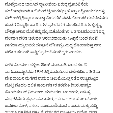
ದೊಣ್ಣೆಯಿಂದ ಭಾರಿಸಿದ ಸ್ವಾಮೀಜಿಯ ವಿರುದ್ಧ ಪ್ರತಿಭಟನೆಯ
ಸಂಕೇತಾರ್ಥವಾಗಿ ತಲೆ ಮೇಲೆ ಟ್ರೆಂಕುಗಳನ್ನು ಹೊತ್ತು ಪಟ್ಟನಾಯಕನಹಳ್ಳಿ
ಬೀದಿಗಳಲ್ಲಿ ಧಿಕ್ಕಾರ ಕೂಗುತ್ತಾ ಮೆರವಣಿಗೆ ನಡೆಸಿ ಹೋರಾಟ ರೂಪಿಸಿದವರು
ಜೊತೆಗೆ ವಿದ್ಯಾರ್ಥಿಯ ದಿನಗಳ ಪ್ರತಿಭಟನೆಗೆ ಮುಂದಿನ ದಿನಗಳಲ್ಲಿ ಸ್ಪಷ್ಟ
ಬೌದ್ಧಿಕ ಆಕಾರ ದೊರೆತದ್ದು ಪ್ರೊ,.ಬಿ.ಕೆ.ಜೊತೆಗಿನ ಒಡನಾಟದೊಂದಿಗೆ ಇದ್ದ
ಫಲವಾಗಿ ದಲಿತ ಚಳುವಳಿ ಆರಂಭವಾಯಿತು, ಒಟ್ಟಾರೆ ಬಂದ ಕುಂಟೆ
ನಾಗರಾಜಯ್ಯ ಅವರು ದಬ್ಬಾಳಿಕೆ ದೌರ್ಜನ್ಯ ವಿರುದ್ಧ ಹೋರಾಡುತ್ತಾ ದೀನ
ದಲಿತರ ಪರವಾಗಿ ಸಾತ್ವಿಕ ಪ್ರತಿಭಟಕರಾಗಿದ್ದರು ಎಂದರು.
ಬಳಿಕ ಸೋಮೇನಹಳ್ಳಿ ಜಗದೀಶ್ ಮಾತನಾಡಿ, ಬಂದ ಕುಂಟೆ
ನಾಗರಾಜಯ್ಯರವರು 1974ರಲ್ಲಿ ರೂಪಿಸಲಾದ ದಲೇಖದಿಂದ ಹಿಡಿದು
ದೇವರಾಯನ ದುರ್ಗದ ನಾಮದ ಚಿಲುಮೆಯಲ್ಲಿ ನಡೆದ ರಾಜ್ಯಮಟ್ಟದ
ಮೊಟ್ಟ ಮೊದಲ ದಲಿತ ಕಾರ್ಯಕರ್ತರ ತರಬೇತಿ ಶಿಬಿರ, ಹಾಡ್ಯದ
ಸೋಮಶೇಖರ್ ನಿರುಪಾಲು, ದುರ್ಮರಣ, ಬಂಡಾಯ, ಸಾಹಿತ್ಯ
ಸಂಘಟನೆಯ ಪ್ರಥಮ ಸಮಾವೇಶ, ದಸಂಸದ ಭೂ ಹೋರಾಟಗಳು,
ಜನಕಲಾ ಮೇಳ, ದಸಂಸ ಮುಖವಾಣಿಯಾದ ಪಂಚಮ ಮತ್ತು ಸುದ್ದಿ
ಸಂಗಾತಿ ಪತ್ರಿಕೆಗಳ ಪ್ರಕಟಣೆ, ದಸಂಸದ ರಾಜಕೀಯ ಪ್ರವೇಶ, ದಲಿತ