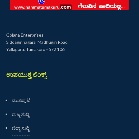
Golana Enterprises
Siddagirinagara, Madhugiri Road
Yellapura, Tumakuru - 572 106
ಉಪಯುಕ್ತ ಲಿಂಕ್ಸ್
ಮುಖಪುಟ
ರಾಜ್ಯ ಸುದ್ದಿ
ಜಿಲ್ಲಾ ಸುದ್ದಿ