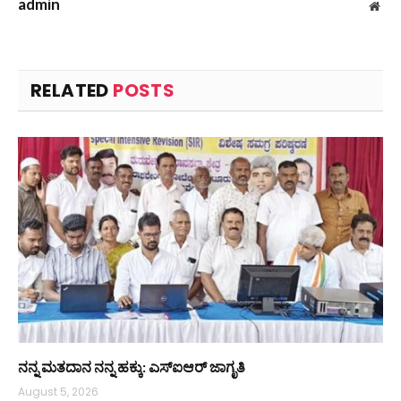
admin
Web
RELATED
POSTS
ನನ್ನ ಮತದಾನ ನನ್ನ ಹಕ್ಕು: ಎಸ್ಐಆರ್ ಜಾಗೃತಿ
August 5, 2026